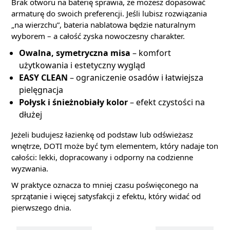
Brak otworu na baterię sprawia, że możesz dopasować
armaturę do swoich preferencji. Jeśli lubisz rozwiązania
„na wierzchu”, bateria nablatowa będzie naturalnym
wyborem – a całość zyska nowoczesny charakter.
Owalna, symetryczna misa
– komfort
użytkowania i estetyczny wygląd
EASY CLEAN
– ograniczenie osadów i łatwiejsza
pielęgnacja
Połysk i śnieżnobiały kolor
– efekt czystości na
dłużej
Jeżeli budujesz łazienkę od podstaw lub odświeżasz
wnętrze, DOTI może być tym elementem, który nadaje ton
całości: lekki, dopracowany i odporny na codzienne
wyzwania.
W praktyce oznacza to mniej czasu poświęconego na
sprzątanie i więcej satysfakcji z efektu, który widać od
pierwszego dnia.