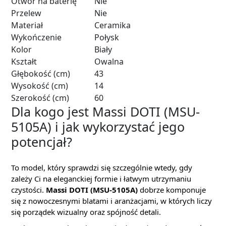
Otwór na baterię
Nie
Przelew
Nie
Materiał
Ceramika
Wykończenie
Połysk
Kolor
Biały
Kształt
Owalna
Głębokość (cm)
43
Wysokość (cm)
14
Szerokość (cm)
60
Dla kogo jest Massi DOTI (MSU-
5105A) i jak wykorzystać jego
potencjał?
To model, który sprawdzi się szczególnie wtedy, gdy
zależy Ci na eleganckiej formie i łatwym utrzymaniu
czystości.
Massi DOTI (MSU-5105A)
dobrze komponuje
się z nowoczesnymi blatami i aranżacjami, w których liczy
się porządek wizualny oraz spójność detali.