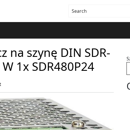
cz na szynę DIN SDR-
S
0 W 1x SDR480P24
t