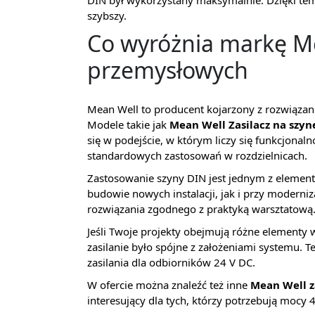
DIN był wykorzystany maksymalnie. Dzięki temu 
szybszy.
Co wyróżnia markę Mea
przemysłowych
Mean Well to producent kojarzony z rozwiązan
Modele takie jak
Mean Well Zasilacz na szy
się w podejście, w którym liczy się funkcjona
standardowych zastosowań w rozdzielnicach.
Zastosowanie szyny DIN jest jednym z elemen
budowie nowych instalacji, jak i przy modern
rozwiązania zgodnego z praktyką warsztatową
Jeśli Twoje projekty obejmują różne elementy w
zasilanie było spójne z założeniami systemu. 
zasilania dla odbiorników 24 V DC.
W ofercie można znaleźć też inne
Mean Well z
interesujący dla tych, którzy potrzebują mocy