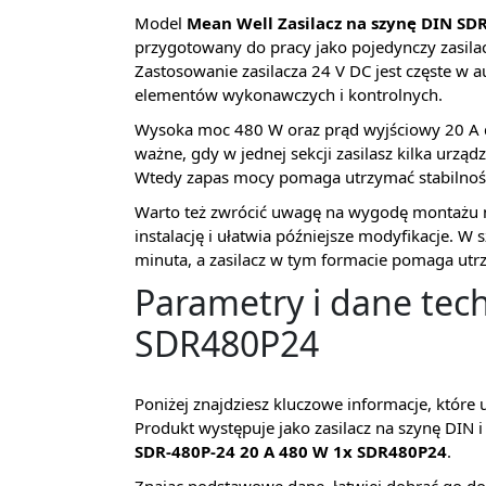
Model
Mean Well Zasilacz na szynę DIN SD
przygotowany do pracy jako pojedynczy zasila
Zastosowanie zasilacza 24 V DC jest częste w a
elementów wykonawczych i kontrolnych.
Wysoka moc 480 W oraz prąd wyjściowy 20 A d
ważne, gdy w jednej sekcji zasilasz kilka urzą
Wtedy zapas mocy pomaga utrzymać stabilność
Warto też zwrócić uwagę na wygodę montażu na
instalację i ułatwia późniejsze modyfikacje. W 
minuta, a zasilacz w tym formacie pomaga utr
Parametry i dane tech
SDR480P24
Poniżej znajdziesz kluczowe informacje, które u
Produkt występuje jako zasilacz na szynę DIN i
SDR-480P-24 20 A 480 W 1x SDR480P24
.