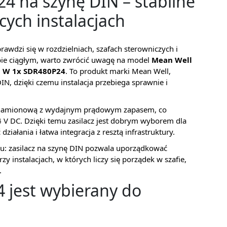
4 na szynę DIN – stabilne
cych instalacjach
rawdzi się w rozdzielniach, szafach sterowniczych i
bie ciągłym, warto zwrócić uwagę na model
Mean Well
80 W 1x SDR480P24
. To produkt marki Mean Well,
N, dzięki czemu instalacja przebiega sprawnie i
znamionową z wydajnym prądowym zapasem, co
4 V DC. Dzięki temu zasilacz jest dobrym wyborem dla
ziałania i łatwa integracja z resztą infrastruktury.
u: zasilacz na szynę DIN pozwala uporządkować
rzy instalacjach, w których liczy się porządek w szafie,
.
 jest wybierany do