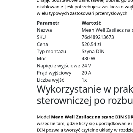
Znając podstawowe dane, łatwiej dobrać go d
okablowanie. Jeśli potrzebujesz zasilacza o w
wielu typowych zastosowań przemysłowych.
Parametr
Wartość
Nazwa
Mean Well Zasilacz na
SKU
76d489213673
Cena
520.54 zł
Typ montażu
Szyna DIN
Moc
480 W
Napięcie wyjściowe
24 V
Prąd wyjściowy
20 A
Liczba wyjść
1x
Wykorzystanie w prak
sterowniczej po rozbu
Model
Mean Well Zasilacz na szynę DIN SD
wszędzie tam, gdzie liczy się uporządkowanie in
DIN pozwala tworzyć czytelne układy w rozdzie