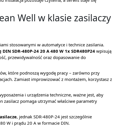
instalacja pozostaje czytelna, a serwis staje się
n Well w klasie zasilaczy
iami stosowanymi w automatyce i technice zasilania.
nę DIN SDR-480P-24 20 A 480 W 1x SDR480P24
wpisują
lność, przewidywalność oraz dopasowanie do
tów, które podnoszą wygodę pracy – zarówno przy
izacjach. Zamiast improwizować z montażem, korzystasz z
.
yposażenia i urządzenia techniczne, ważne jest, aby
Ten zasilacz pomaga utrzymać właściwe parametry
asilacze
, jednak SDR-480P-24 jest szczególnie
 480 W i prądu 20 A w formacie DIN.