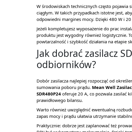
W środowiskach technicznych często pojawia si
ciągłym. W takich przypadkach istotne jest, aby
odpowiedni margines mocy. Dzięki 480 W i 20 A
Jeżeli kompletujesz wyposażenie do prac insta
produktu jest wygodny również logistycznie. To
powtarzalność i szybkość działania na etapie s
Jak dobrać zasilacz S
odbiorników?
Dobór zasilacza najlepiej rozpocząć od określ
sumowania poboru prądu.
Mean Well Zasilac
SDR480P24
oferuje 20 A, co pozwala zasilać 
prawidłowego bilansu.
Warto również uwzględnić ewentualną rozbudow
zapas mocy i prądu ułatwia utrzymanie stabilno
Praktycznie: dobrze jest zaplanować też prowa