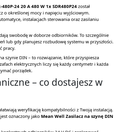
R-480P-24 20 A 480 W 1x SDR480P24
został
cz o określonej mocy i napięciu wyjściowym.
utomatyce, instalacjach sterowania oraz zasilaniu
ają swobodę w doborze odbiorników. To szczególnie
dzeń lub gdy planujesz rozbudowę systemu w przyszłości.
 pracy.
 szynie DIN – to rozwiązanie, które przyspiesza
szafach elektrycznych liczy się każdy centymetr i każda
zymać porządek.
niczne – co dostajesz w
łatwiają weryfikację kompatybilności z Twoją instalacją.
 jest oznaczony jako
Mean Well Zasilacz na szynę DIN