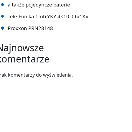
a także pojedyncze baterie
Tele-Fonika 1mb YKY 4×10 0,6/1Kv
Proxxon PRN28148
Najnowsze
komentarze
rak komentarzy do wyświetlenia.