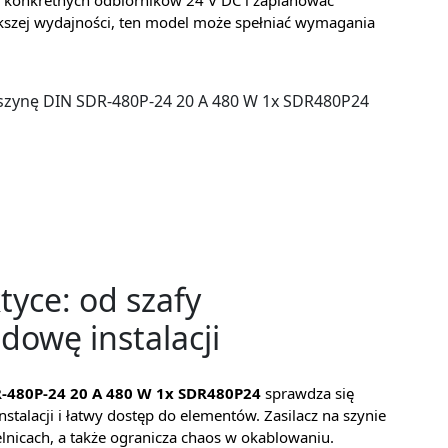
o konkretnych odbiorników 24 V DC i zaplanować
iększej wydajności, ten model może spełniać wymagania
 szynę DIN SDR-480P-24 20 A 480 W 1x SDR480P24
tyce: od szafy
dowę instalacji
R-480P-24 20 A 480 W 1x SDR480P24
sprawdza się
stalacji i łatwy dostęp do elementów. Zasilacz na szynie
lnicach, a także ogranicza chaos w okablowaniu.