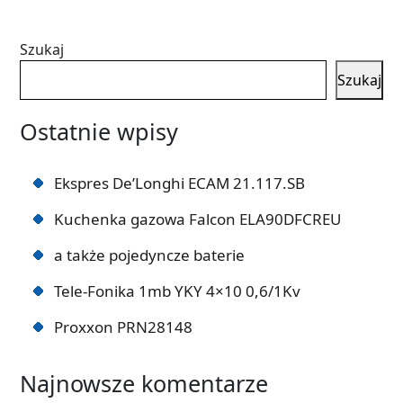
Szukaj
Szukaj
Ostatnie wpisy
Ekspres De’Longhi ECAM 21.117.SB
Kuchenka gazowa Falcon ELA90DFCREU
a także pojedyncze baterie
Tele-Fonika 1mb YKY 4×10 0,6/1Kv
Proxxon PRN28148
Najnowsze komentarze