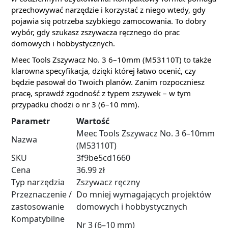
przechowywać narzędzie i korzystać z niego wtedy, gdy
pojawia się potrzeba szybkiego zamocowania. To dobry
wybór, gdy szukasz zszywacza ręcznego do prac
domowych i hobbystycznych.
Meec Tools Zszywacz No. 3 6–10mm (M53110T) to także
klarowna specyfikacja, dzięki której łatwo ocenić, czy
będzie pasował do Twoich planów. Zanim rozpoczniesz
pracę, sprawdź zgodność z typem zszywek – w tym
przypadku chodzi o nr 3 (6–10 mm).
Parametr
Wartość
Meec Tools Zszywacz No. 3 6–10mm
Nazwa
(M53110T)
SKU
3f9be5cd1660
Cena
36.99 zł
Typ narzędzia
Zszywacz ręczny
Przeznaczenie /
Do mniej wymagających projektów
zastosowanie
domowych i hobbystycznych
Kompatybilne
Nr 3 (6–10 mm)