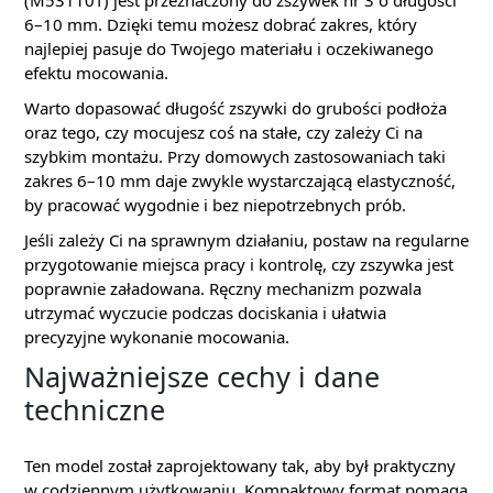
(M53110T) jest przeznaczony do zszywek nr 3 o długości
6–10 mm. Dzięki temu możesz dobrać zakres, który
najlepiej pasuje do Twojego materiału i oczekiwanego
efektu mocowania.
Warto dopasować długość zszywki do grubości podłoża
oraz tego, czy mocujesz coś na stałe, czy zależy Ci na
szybkim montażu. Przy domowych zastosowaniach taki
zakres 6–10 mm daje zwykle wystarczającą elastyczność,
by pracować wygodnie i bez niepotrzebnych prób.
Jeśli zależy Ci na sprawnym działaniu, postaw na regularne
przygotowanie miejsca pracy i kontrolę, czy zszywka jest
poprawnie załadowana. Ręczny mechanizm pozwala
utrzymać wyczucie podczas dociskania i ułatwia
precyzyjne wykonanie mocowania.
Najważniejsze cechy i dane
techniczne
Ten model został zaprojektowany tak, aby był praktyczny
w codziennym użytkowaniu. Kompaktowy format pomaga