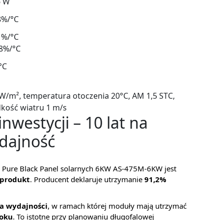
6 W
8%/°C
1%/°C
8%/°C
°C
W/m², temperatura otoczenia 20°C, AM 1,5 STC,
kość wiatru 1 m/s
nwestycji – 10 lat na
ydajność
 Pure Black Panel solarnych 6KW AS-475M-6KW jest
 produkt
. Producent deklaruje utrzymanie
91,2%
ja wydajności
, w ramach której moduły mają utrzymać
roku
. To istotne przy planowaniu długofalowej