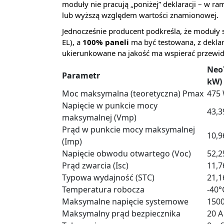
moduły nie pracują „poniżej” deklaracji – w 
lub wyższą względem wartości znamionowej.
Jednocześnie producent podkreśla, że moduły 
EL), a
100% paneli
ma być testowana, z dekl
ukierunkowane na jakość ma wspierać przewi
Neo
Parametr
kW)
Moc maksymalna (teoretyczna) Pmax
475
Napięcie w punkcie mocy
43,3
maksymalnej (Vmp)
Prąd w punkcie mocy maksymalnej
10,9
(Imp)
Napięcie obwodu otwartego (Voc)
52,2
Prąd zwarcia (Isc)
11,7
Typowa wydajność (STC)
21,
Temperatura robocza
-40°
Maksymalne napięcie systemowe
150
Maksymalny prąd bezpiecznika
20 A