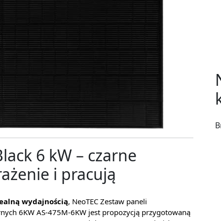
B
lack 6 kW – czarne
ażenie i pracują
realną wydajnością
, NeoTEC Zestaw paneli
larnych 6KW AS-475M-6KW jest propozycją przygotowaną