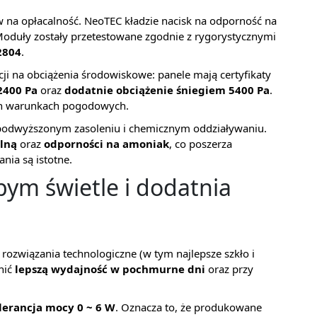
 na opłacalność. NeoTEC kładzie nacisk na odporność na
Moduły zostały przetestowane zgodnie z rygorystycznymi
2804
.
ji na obciążenia środowiskowe: panele mają certyfikaty
2400 Pa
oraz
dodatnie obciążenie śniegiem 5400 Pa
.
ch warunkach pogodowych.
o podwyższonym zasoleniu i chemicznym oddziaływaniu.
lną
oraz
odporności na amoniak
, co poszerza
nia są istotne.
bym świetle i dodatnia
 rozwiązania technologiczne (w tym najlepsze szkło i
nić
lepszą wydajność w pochmurne dni
oraz przy
lerancja mocy 0 ~ 6 W
. Oznacza to, że produkowane