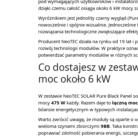
pod wymagających użytkowników i instalatoró
dzięki czemu całość osiąga około 6 kW mocy z
Wyróżnikiem jest jednolity czarny wygląd (Pure
nowocześnie i spójnie wizualnie. Jednocześnie 
rozwiązania technologiczne zwiększające efekt
Producent NeoTEC działa na rynku od 19 lat i 
rozwój technologii modułów. W praktyce oznacza
potwierdzać parametry modułów w różnych sc
Co dostajesz w zestaw
moc około 6 kW
W zestawie NeoTEC SOLAR Pure Black Panel s
mocy
475 W
każdy. Razem daje to
łączną moc
bilansie energetycznym w typowych instalacj
Warto zwrócić uwagę, że moduły są oparte o 
wieloma szynami zbiorczymi
9BB
. Taka konst
poprawiać zdolność pobierania energii, szczegó