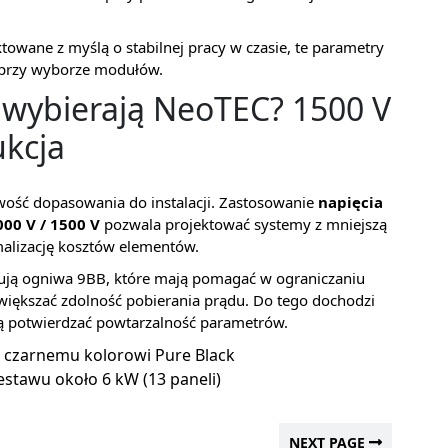
ektowane z myślą o stabilnej pracy w czasie, te parametry
przy wyborze modułów.
y wybierają NeoTEC? 1500 V
ukcja
łatwość dopasowania do instalacji. Zastosowanie
napięcia
000 V / 1500 V
pozwala projektować systemy z mniejszą
malizację kosztów elementów.
tują ogniwa 9BB, które mają pomagać w ograniczaniu
 zwiększać zdolność pobierania prądu. Do tego dochodzi
ją potwierdzać powtarzalność parametrów.
u czarnemu kolorowi Pure Black
estawu około 6 kW (13 paneli)
NEXT PAGE