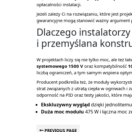
opłacalności instalacji.
Jeżeli zależy Ci na rozwiązaniu, które jest proj
gwarancyjne mogą stanowić ważny argument 
Dlaczego instalatorz
i przemyślana konstr
W projektach liczy się nie tylko moc, ale też 
systemowego 1500 V
oraz kompatybilność
1
liczbą ograniczeń, a tym samym wspiera opty
Producent podkreśla też, że moduły wykorzys
strat związanych z utratą ciepła w ogniwach i
odporność na PID oraz testy jakości, które ma
Ekskluzywny wygląd
dzięki jednolitem
Duża moc modułu
475 W i łączna moc z
PREVIOUS PAGE