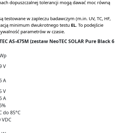
ramach dopuszczalnej tolerancji mogą dawać moc równą
są testowane w zapleczu badawczym (m.in. UV, TC, HF,
aracją minimum dwukrotnego testu
EL
. To podejście
dywalność parametrów w czasie.
TEC AS-475M (zestaw NeoTEC SOLAR Pure Black 6
 Wp
9 V
6 A
5 V
6 A
16%
C do 85°C
0 VDC