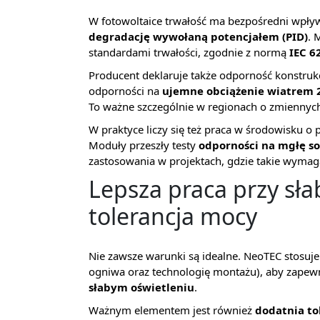
W fotowoltaice trwałość ma bezpośredni wpływ
degradację wywołaną potencjałem (PID)
. 
standardami trwałości, zgodnie z normą
IEC 6
Producent deklaruje także odporność konstrukc
odporności na
ujemne obciążenie wiatrem 
To ważne szczególnie w regionach o zmienny
W praktyce liczy się też praca w środowisku 
Moduły przeszły testy
odporności na mgłę so
zastosowania w projektach, gdzie takie wymaga
Lepsza praca przy sła
tolerancja mocy
Nie zawsze warunki są idealne. NeoTEC stosuje
ogniwa oraz technologię montażu), aby zapew
słabym oświetleniu
.
Ważnym elementem jest również
dodatnia to