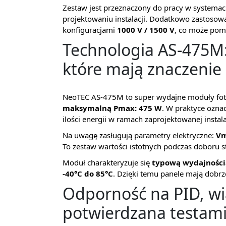
Zestaw jest przeznaczony do pracy w systemach 
projektowaniu instalacji. Dodatkowo zastoso
konfiguracjami
1000 V / 1500 V
, co może pom
Technologia AS-475M:
które mają znaczenie
NeoTEC AS-475M to super wydajne moduły foto
maksymalną Pmax: 475 W
. W praktyce oznac
ilości energii w ramach zaprojektowanej instala
Na uwagę zasługują parametry elektryczne:
Vm
To zestaw wartości istotnych podczas doboru s
Moduł charakteryzuje się
typową wydajności
-40°C do 85°C
. Dzięki temu panele mają dobrz
Odporność na PID, wia
potwierdzana testam