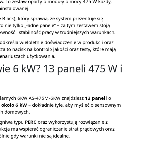
w. To zestaw oparty o moduły o mocy 475 W każdy,
ainstalowanej.
 Black), który sprawia, że system prezentuje się
to nie tylko „ładne panele” – za tym zestawem stoją
ywność i stabilność pracy w trudniejszych warunkach.
podkreśla wieloletnie doświadczenie w produkcji oraz
 to nacisk na kontrolę jakości oraz testy, które mają
enariuszach użytkowania.
ie 6 kW? 13 paneli 475 W i
olarnych 6KW AS-475M-6KW znajdziesz
13 paneli
o
 około 6 kW
– dokładnie tyle, aby myśleć o sensownym
ach domowych.
ogniwa typu
PERC
oraz wykorzystują rozwiązanie z
rukcja ma wspierać ograniczanie strat prądowych oraz
lnie gdy warunki nie są idealne.