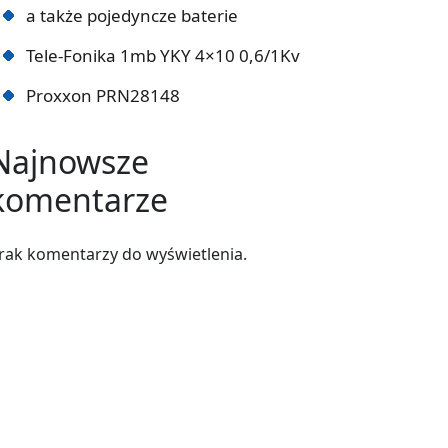
a także pojedyncze baterie
Tele-Fonika 1mb YKY 4×10 0,6/1Kv
Proxxon PRN28148
Najnowsze
komentarze
rak komentarzy do wyświetlenia.