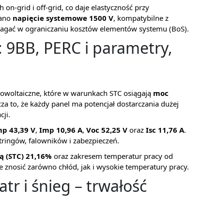
on-grid i off-grid, co daje elastyczność przy
wano
napięcie systemowe 1500 V
, kompatybilne z
agać w ograniczaniu kosztów elementów systemu (BoS).
 9BB, PERC i parametry,
woltaiczne, które w warunkach STC osiągają
moc
za to, że każdy panel ma potencjał dostarczania dużej
cji.
p 43,39 V
,
Imp 10,96 A
,
Voc 52,25 V
oraz
Isc 11,76 A
.
tringów, falowników i zabezpieczeń.
ą (STC) 21,16%
oraz zakresem temperatur pracy od
e znosić zarówno chłód, jak i wysokie temperatury pracy.
tr i śnieg – trwałość
i