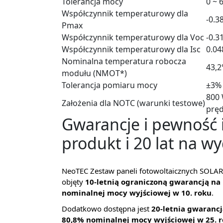
Tolerancja mocy
0 ~ 
Współczynnik temperaturowy dla
-0.3
Pmax
Współczynnik temperaturowy dla Voc
-0.3
Współczynnik temperaturowy dla Isc
0.04
Nominalna temperatura robocza
43,2
modułu (NMOT*)
Tolerancja pomiaru mocy
±3%
800 
Założenia dla NOTC (warunki testowe)
pręd
Gwarancje i pewność i
produkt i 20 lat na w
NeoTEC Zestaw paneli fotowoltaicznych SOLAR
objęty
10-letnią ograniczoną gwarancją na
nominalnej mocy wyjściowej w 10. roku
.
Dodatkowo dostępna jest
20-letnia gwaranc
80,8% nominalnej mocy wyjściowej w 25. 