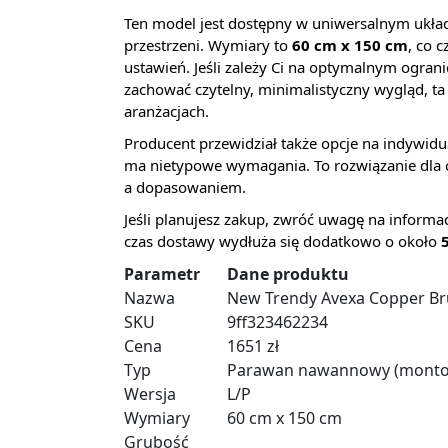
Ten model jest dostępny w uniwersalnym ukła
przestrzeni. Wymiary to
60 cm x 150 cm
, co 
ustawień. Jeśli zależy Ci na optymalnym ogran
zachować czytelny, minimalistyczny wygląd, t
aranżacjach.
Producent przewidział także opcje na indywidu
ma nietypowe wymagania. To rozwiązanie dla 
a dopasowaniem.
Jeśli planujesz zakup, zwróć uwagę na informa
czas dostawy wydłuża się dodatkowo o około
Parametr
Dane produktu
Nazwa
New Trendy Avexa Copper Br
SKU
9ff323462234
Cena
1651 zł
Typ
Parawan nawannowy (monto
Wersja
L/P
Wymiary
60 cm x 150 cm
Grubość