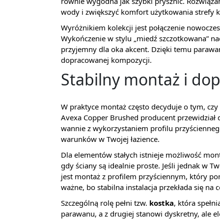
równie wygodna jak szybki prysznic. Rozwiąza
wody i zwiększyć komfort użytkowania strefy k
Wyróżnikiem kolekcji jest połączenie nowoczes
Wykończenie w stylu „miedź szczotkowana” nada
przyjemny dla oka akcent. Dzięki temu parawan
dopracowanej kompozycji.
Stabilny montaż i do
W praktyce montaż często decyduje o tym, czy 
Avexa Copper Brushed producent przewidział 
wannie z wykorzystaniem profilu przyściennego
warunków w Twojej łazience.
Dla elementów stałych istnieje możliwość monta
gdy ściany są idealnie proste. Jeśli jednak w 
jest montaż z profilem przyściennym, który p
ważne, bo stabilna instalacja przekłada się n
Szczególną rolę pełni tzw.
kostka
, która spełn
parawanu, a z drugiej stanowi dyskretny, ale e