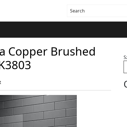
a Copper Brushed
S
XK3803
t