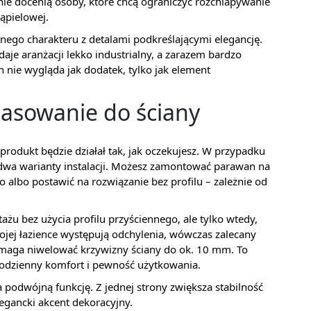
nie docenią osoby, które chcą ograniczyć rozchlapywanie
ąpielowej.
nego charakteru z detalami podkreślającymi elegancję.
je aranżacji lekko industrialny, a zarazem bardzo
 nie wygląda jak dodatek, tylko jak element
pasowanie do ściany
produkt będzie działał tak, jak oczekujesz. W przypadku
dwa warianty instalacji. Możesz zamontować parawan na
 albo postawić na rozwiązanie bez profilu – zależnie od
żu bez użycia profilu przyściennego, ale tylko wtedy,
Twojej łazience występują odchylenia, wówczas zalecany
omaga niwelować krzywizny ściany do ok. 10 mm. To
a codzienny komfort i pewność użytkowania.
ia podwójną funkcję. Z jednej strony zwiększa stabilność
legancki akcent dekoracyjny.