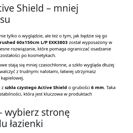
ive Shield – mniej
asu
e tylko o wyglądzie, ale też o tym, jak będzie się go
rushed 60x150cm L/P EXK3803
został wyposażony w
esne rozwiązanie, które pomaga ograniczać osadzanie
ozostałości po kosmetykach.
owe stają się mniej czasochłonne, a szkło wygląda dłużej
 walczyć z trudnymi nalotami, łatwiej utrzymasz
 kąpielowej.
a z
szkła czystego Active Shield
o grubości
6 mm
. Taka
stabilności, która jest kluczowa w produktach
– wybierz stronę
 łazienki