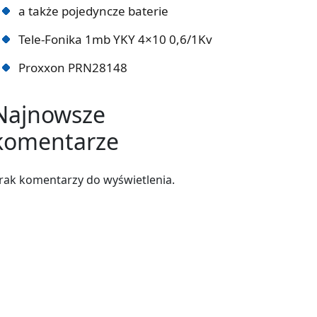
a także pojedyncze baterie
Tele-Fonika 1mb YKY 4×10 0,6/1Kv
Proxxon PRN28148
Najnowsze
komentarze
rak komentarzy do wyświetlenia.