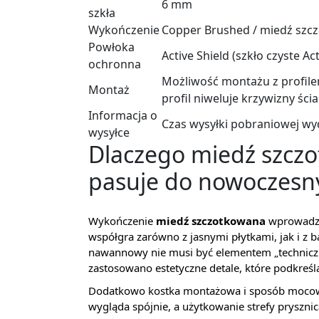
6 mm
szkła
Wykończenie
Copper Brushed / miedź szc
Powłoka
Active Shield (szkło czyste Act
ochronna
Możliwość montażu z profile
Montaż
profil niweluje krzywizny śc
Informacja o
Czas wysyłki pobraniowej wy
wysyłce
Dlaczego miedź szcz
pasuje do nowoczesny
Wykończenie
miedź szczotkowana
wprowadza 
współgra zarówno z jasnymi płytkami, jak i z 
nawannowy nie musi być elementem „techniczn
zastosowano estetyczne detale, które podkreśla
Dodatkowo kostka montażowa i sposób mocowan
wygląda spójnie, a użytkowanie strefy prysznic