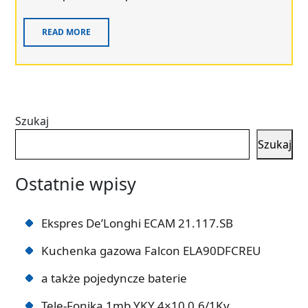
READ MORE
Szukaj
Szukaj
Ostatnie wpisy
Ekspres De’Longhi ECAM 21.117.SB
Kuchenka gazowa Falcon ELA90DFCREU
a także pojedyncze baterie
Tele-Fonika 1mb YKY 4×10 0,6/1Kv