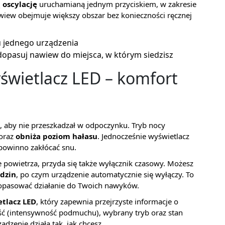
oscylację
uruchamianą jednym przyciskiem, w zakresie
nawiew obejmuje większy obszar bez konieczności ręcznej
u jednego urządzenia
dopasuj nawiew do miejsca, w którym siedzisz
yświetlacz LED – komfort
, aby nie przeszkadzał w odpoczynku. Tryb nocy
 oraz
obniża poziom hałasu
. Jednocześnie wyświetlacz
 powinno zakłócać snu.
ie powietrza, przyda się także wyłącznik czasowy. Możesz
odzin
, po czym urządzenie automatycznie się wyłączy. To
dopasować działanie do Twoich nawyków.
tlacz LED
, który zapewnia przejrzyste informacje o
ość (intensywność podmuchu), wybrany tryb oraz stan
ądzenie działa tak, jak chcesz.