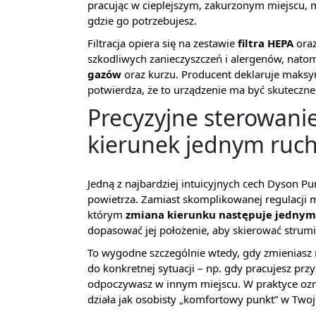
pracując w cieplejszym, zakurzonym miejscu, m
gdzie go potrzebujesz.
Filtracja opiera się na zestawie
filtra HEPA
ora
szkodliwych zanieczyszczeń i alergenów, nato
gazów
oraz kurzu. Producent deklaruje maks
potwierdza, że to urządzenie ma być skuteczne,
Precyzyjne sterowan
kierunek jednym ruc
Jedną z najbardziej intuicyjnych cech Dyson P
powietrza. Zamiast skomplikowanej regulacji 
którym
zmiana kierunku następuje jednym
dopasować jej położenie, aby skierować strumi
To wygodne szczególnie wtedy, gdy zmieniasz
do konkretnej sytuacji – np. gdy pracujesz prz
odpoczywasz w innym miejscu. W praktyce ozn
działa jak osobisty „komfortowy punkt” w Twoje