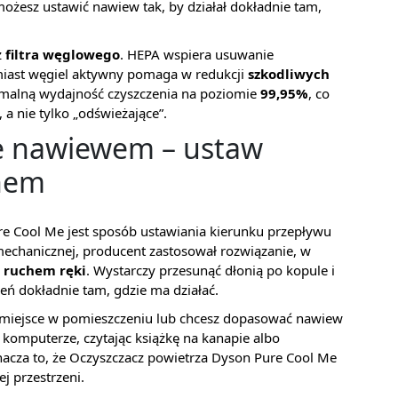
ożesz ustawić nawiew tak, by działał dokładnie tam,
z
filtra węglowego
. HEPA wspiera usuwanie
miast węgiel aktywny pomaga w redukcji
szkodliwych
ymalną wydajność czyszczenia na poziomie
99,95%
, co
 a nie tylko „odświeżające”.
ie nawiewem – ustaw
hem
ure Cool Me jest sposób ustawiania kierunku przepływu
mechanicznej, producent zastosował rozwiązanie, w
 ruchem ręki
. Wystarczy przesunąć dłonią po kopule i
eń dokładnie tam, gdzie ma działać.
 miejsce w pomieszczeniu lub chcesz dopasować nawiew
y komputerze, czytając książkę na kanapie albo
acza to, że Oczyszczacz powietrza Dyson Pure Cool Me
j przestrzeni.