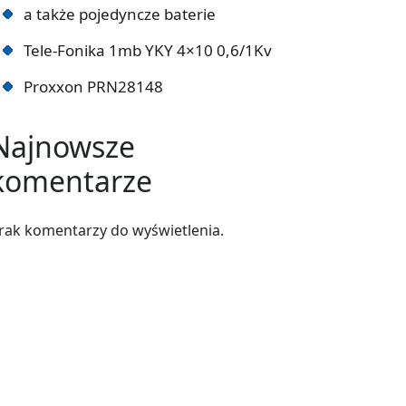
a także pojedyncze baterie
Tele-Fonika 1mb YKY 4×10 0,6/1Kv
Proxxon PRN28148
Najnowsze
komentarze
rak komentarzy do wyświetlenia.