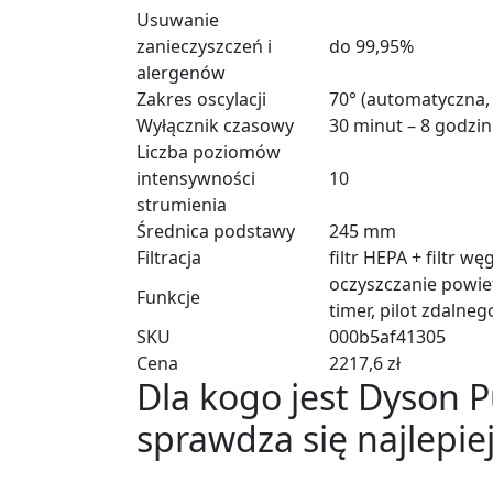
Usuwanie
zanieczyszczeń i
do 99,95%
alergenów
Zakres oscylacji
70° (automatyczna,
Wyłącznik czasowy
30 minut – 8 godzin
Liczba poziomów
intensywności
10
strumienia
Średnica podstawy
245 mm
Filtracja
filtr HEPA + filtr wę
oczyszczanie powiet
Funkcje
timer, pilot zdaln
SKU
000b5af41305
Cena
2217,6 zł
Dla kogo jest Dyson P
sprawdza się najlepie