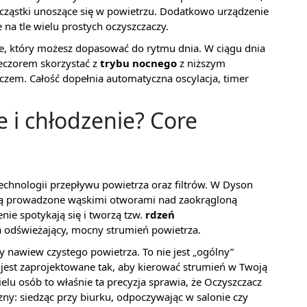
e cząstki unoszące się w powietrzu. Dodatkowo urządzenie
e na tle wielu prostych oczyszczaczy.
e, który możesz dopasować do rytmu dnia. W ciągu dnia
ieczorem skorzystać z
trybu nocnego
z niższym
zem. Całość dopełnia automatyczna oscylacja, timer
e i chłodzenie? Core
echnologii przepływu powietrza oraz filtrów. W Dyson
są prowadzone wąskimi otworami nad zaokrągloną
nie spotykają się i tworzą tzw.
rdzeń
a odświeżający, mocny strumień powietrza.
 nawiew czystego powietrza. To nie jest „ogólny”
jest zaprojektowane tak, aby kierować strumień w Twoją
elu osób to właśnie ta precyzja sprawia, że Oczyszczacz
zny: siedząc przy biurku, odpoczywając w salonie czy