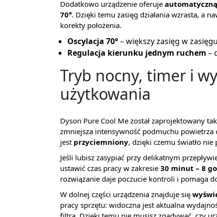
Dodatkowo urządzenie oferuje
automatyczną 
70°
. Dzięki temu zasięg działania wzrasta, a 
korekty położenia.
Oscylacja 70°
– większy zasięg w zasięg
Regulacja kierunku jednym ruchem
– 
Tryb nocny, timer i w
użytkowania
Dyson Pure Cool Me został zaprojektowany tak
zmniejsza intensywność podmuchu powietrza
jest
przyciemniony
, dzięki czemu światło nie
Jeśli lubisz zasypiać przy delikatnym przepływ
ustawić czas pracy w zakresie
30 minut – 8 g
rozwiązanie daje poczucie kontroli i pomaga 
W dolnej części urządzenia znajduje się
wyświe
pracy sprzętu: widoczna jest aktualna wydajn
filtra. Dzięki temu nie musisz zgadywać, czy urz