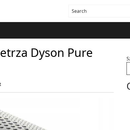
etrza Dyson Pure
S
t