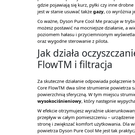
gdzie pojawiają się kurz, pyłki czy inne drobn
jest w stanie usuwać także
gazy
, co wyróżnia j
Co ważne, Dyson Pure Cool Me pracuje w trybi
możesz postawić na mocniejsze działanie, a w
poziomem hałasu i przyciemnionym wyświetlac
oraz wygodne sterowanie z pilota.
Jak działa oczyszczani
FlowTM i filtracja
Za skuteczne działanie odpowiada połączenie t
Core FlowTM dwa silne strumienie powietrza 
powierzchnią sferyczną. W tym miejscu strumie
wysokociśnieniowy
, który następnie wypych
W efekcie otrzymujesz wyraźnie ukierunkowany
przepływ w całym pomieszczeniu – urządzenie 
stronę i zwiększać komfort użytkowania. Dla wi
powietrza Dyson Pure Cool Me jest tak praktyc