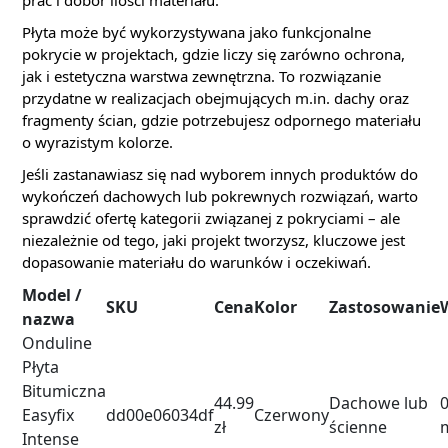
Płyta może być wykorzystywana jako funkcjonalne
pokrycie w projektach, gdzie liczy się zarówno ochrona,
jak i estetyczna warstwa zewnętrzna. To rozwiązanie
przydatne w realizacjach obejmujących m.in. dachy oraz
fragmenty ścian, gdzie potrzebujesz odpornego materiału
o wyrazistym kolorze.
Jeśli zastanawiasz się nad wyborem innych produktów do
wykończeń dachowych lub pokrewnych rozwiązań, warto
sprawdzić ofertę kategorii związanej z pokryciami – ale
niezależnie od tego, jaki projekt tworzysz, kluczowe jest
dopasowanie materiału do warunków i oczekiwań.
Model /
SKU
Cena
Kolor
Zastosowanie
nazwa
Onduline
Płyta
Bitumiczna
44.99
Dachowe lub
0
Easyfix
dd00e06034df
Czerwony
zł
ścienne
Intense