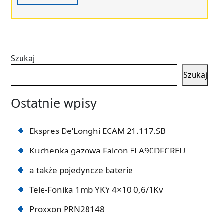
Szukaj
Szukaj
Ostatnie wpisy
Ekspres De’Longhi ECAM 21.117.SB
Kuchenka gazowa Falcon ELA90DFCREU
a także pojedyncze baterie
Tele-Fonika 1mb YKY 4×10 0,6/1Kv
Proxxon PRN28148