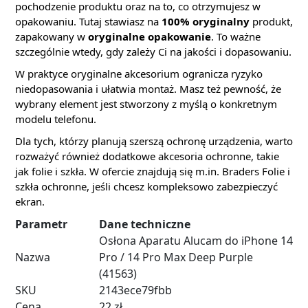
pochodzenie produktu oraz na to, co otrzymujesz w
opakowaniu. Tutaj stawiasz na
100% oryginalny
produkt,
zapakowany w
oryginalne opakowanie
. To ważne
szczególnie wtedy, gdy zależy Ci na jakości i dopasowaniu.
W praktyce oryginalne akcesorium ogranicza ryzyko
niedopasowania i ułatwia montaż. Masz też pewność, że
wybrany element jest stworzony z myślą o konkretnym
modelu telefonu.
Dla tych, którzy planują szerszą ochronę urządzenia, warto
rozważyć również dodatkowe akcesoria ochronne, takie
jak folie i szkła. W ofercie znajdują się m.in. Braders Folie i
szkła ochronne, jeśli chcesz kompleksowo zabezpieczyć
ekran.
Parametr
Dane techniczne
Osłona Aparatu Alucam do iPhone 14
Nazwa
Pro / 14 Pro Max Deep Purple
(41563)
SKU
2143ece79fbb
Cena
22 zł