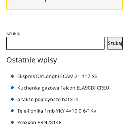
Szukaj
Szukaj
Ostatnie wpisy
Ekspres De’Longhi ECAM 21.117.SB
Kuchenka gazowa Falcon ELA90DFCREU
a także pojedyncze baterie
Tele-Fonika 1mb YKY 4×10 0,6/1Kv
Proxxon PRN28148