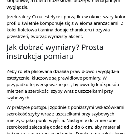
kłopotliwe, a roleta może służyć dłużej w nienagannym
wyglądzie.
Jeżeli zależy Ci na estetyce i porządku w oknie, szary kolor
profilu świetnie komponuje się z wieloma aranżacjami. Z
kolei fioletowa tkanina dodaje charakteru i ożywia
przestrzeń, tworząc wyrazisty akcent.
Jak dobrać wymiary? Prosta
instrukcja pomiaru
Żeby roleta plisowana działała prawidłowo i wyglądała
estetycznie, kluczowe są prawidłowe pomiary. W
przypadku tej wersji ważne jest, by uwzględnić sposób
mierzenia szerokości szyby wraz z uszczelkami przy
szybowych.
W praktyce postępuj zgodnie z poniższymi wskazówkami:
szerokość szyby wraz z uszczelkami przy szybowych
mierzysz jako punkt wyjścia. Następnie do zmierzonej
szerokości zaleca się dodać
od 2 do 6 cm
, aby materiał
był nieznacznie szerszy od szyby. Dzięki temu roleta lepiej