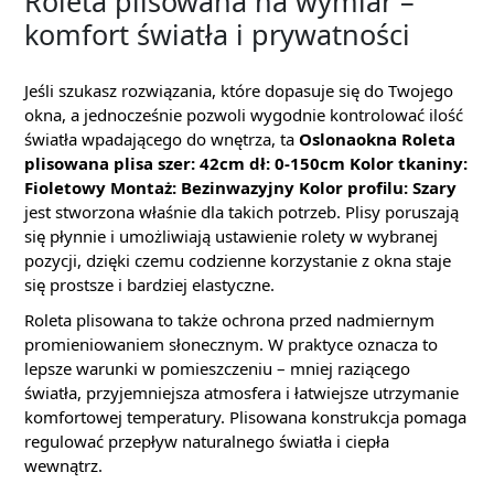
Roleta plisowana na wymiar –
komfort światła i prywatności
Jeśli szukasz rozwiązania, które dopasuje się do Twojego
okna, a jednocześnie pozwoli wygodnie kontrolować ilość
światła wpadającego do wnętrza, ta
Oslonaokna Roleta
plisowana plisa szer: 42cm dł: 0-150cm Kolor tkaniny:
Fioletowy Montaż: Bezinwazyjny Kolor profilu: Szary
jest stworzona właśnie dla takich potrzeb. Plisy poruszają
się płynnie i umożliwiają ustawienie rolety w wybranej
pozycji, dzięki czemu codzienne korzystanie z okna staje
się prostsze i bardziej elastyczne.
Roleta plisowana to także ochrona przed nadmiernym
promieniowaniem słonecznym. W praktyce oznacza to
lepsze warunki w pomieszczeniu – mniej raziącego
światła, przyjemniejsza atmosfera i łatwiejsze utrzymanie
komfortowej temperatury. Plisowana konstrukcja pomaga
regulować przepływ naturalnego światła i ciepła
wewnątrz.