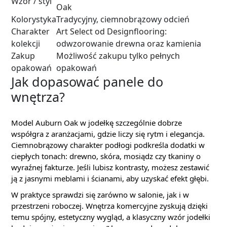
Wzór / styl
Oak
Kolorystyka
Tradycyjny, ciemnobrązowy odcień
Charakter
Art Select od Designflooring:
kolekcji
odwzorowanie drewna oraz kamienia
Zakup
Możliwość zakupu tylko pełnych
opakowań
opakowań
Jak dopasować panele do
wnętrza?
Model Auburn Oak w jodełkę szczególnie dobrze
współgra z aranżacjami, gdzie liczy się rytm i elegancja.
Ciemnobrązowy charakter podłogi podkreśla dodatki w
ciepłych tonach: drewno, skóra, mosiądz czy tkaniny o
wyraźnej fakturze. Jeśli lubisz kontrasty, możesz zestawić
ją z jasnymi meblami i ścianami, aby uzyskać efekt głębi.
W praktyce sprawdzi się zarówno w salonie, jak i w
przestrzeni roboczej. Wnętrza komercyjne zyskują dzięki
temu spójny, estetyczny wygląd, a klasyczny wzór jodełki