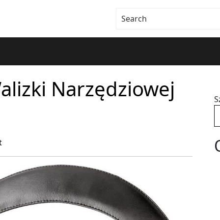
alizki Narzędziowej
S
t