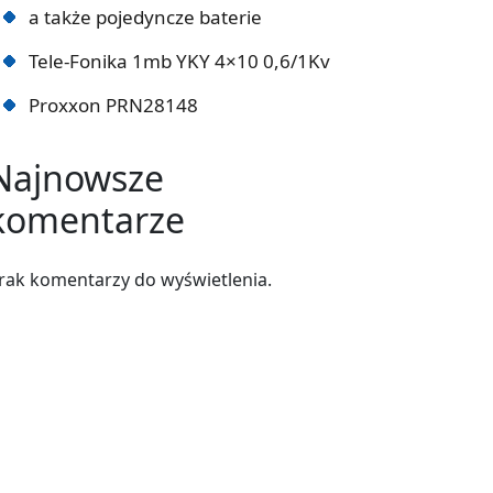
a także pojedyncze baterie
Tele-Fonika 1mb YKY 4×10 0,6/1Kv
Proxxon PRN28148
Najnowsze
komentarze
rak komentarzy do wyświetlenia.