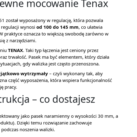
 pewne mocowanie Tenax
1 został wyposażony w regulację, która pozwala
 regulacji wynosi
od 100 do 145 mm
, co ułatwia
 W praktyce oznacza to większą swobodę zarówno w
się z narzędziami.
eniu
TENAX
. Taki typ łączenia jest ceniony przez
raz trwałość. Pasek ma być elementem, który działa
tuacjach, gdy walizka jest często przenoszona.
jątkowo wytrzymały
– czyli wykonany tak, aby
zna część wyposażenia, która wspiera funkcjonalność
ę pracy.
trukcja – co dostajesz
ojektowany jako pasek naramienny o wysokości 30 mm, a
duktu). Dzięki temu rozwiązanie zachowuje
 podczas noszenia walizki.