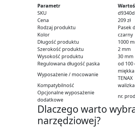
Parametr
Wartoś
SKU
d9340d
Cena
209 zł
Rodzaj produktu
Pasek d
Kolor
czarny
Długość produktu
1000 
Szerokość produktu
2 mm
Wysokość produktu
30 mm
Regulowana długość paska
od 100
miękka
Wyposażenie / mocowanie
TENAX
Kompatybilność
walizka
Opcjonalne wyposażenie
nr. pro
dodatkowe
Dlaczego warto wybra
narzędziowej?