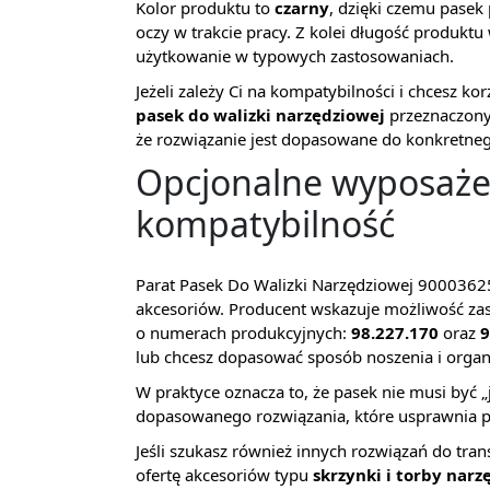
Kolor produktu to
czarny
, dzięki czemu pasek 
oczy w trakcie pracy. Z kolei długość produkt
użytkowanie w typowych zastosowaniach.
Jeżeli zależy Ci na kompatybilności i chcesz k
pasek do walizki narzędziowej
przeznaczony
że rozwiązanie jest dopasowane do konkretneg
Opcjonalne wyposaże
kompatybilność
Parat Pasek Do Walizki Narzędziowej 9000362
akcesoriów. Producent wskazuje możliwość z
o numerach produkcyjnych:
98.227.170
oraz
9
lub chcesz dopasować sposób noszenia i organi
W praktyce oznacza to, że pasek nie musi być „
dopasowanego rozwiązania, które usprawnia pra
Jeśli szukasz również innych rozwiązań do tra
ofertę akcesoriów typu
skrzynki i torby nar