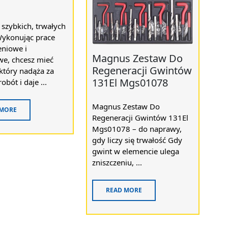
szybkich, trwałych
ykonując prace
niowe i
Magnus Zestaw Do
e, chcesz mieć
Regeneracji Gwintów
który nadąża za
131El Mgs01078
bót i daje ...
Magnus Zestaw Do
 MORE
Regeneracji Gwintów 131El
Mgs01078 – do naprawy,
gdy liczy się trwałość Gdy
gwint w elemencie ulega
zniszczeniu, ...
READ MORE