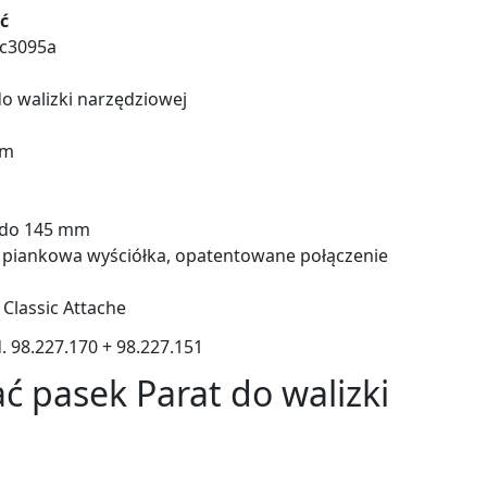
ć
c3095a
o walizki narzędziowej
mm
 do 145 mm
 piankowa wyściółka, opatentowane połączenie
 Classic Attache
d. 98.227.170 + 98.227.151
ć pasek Parat do walizki