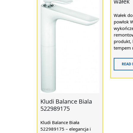
wałek
Wałek do 
powłok W
wykończe
remontow
produkt, 
tempem ro
READ
Kludi Balance Biala
522989175
Kludi Balance Biała
522989175 – elegancja i