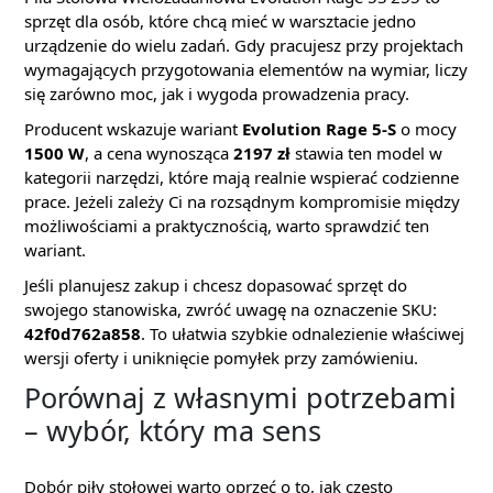
sprzęt dla osób, które chcą mieć w warsztacie jedno
urządzenie do wielu zadań. Gdy pracujesz przy projektach
wymagających przygotowania elementów na wymiar, liczy
się zarówno moc, jak i wygoda prowadzenia pracy.
Producent wskazuje wariant
Evolution Rage 5-S
o mocy
1500 W
, a cena wynosząca
2197 zł
stawia ten model w
kategorii narzędzi, które mają realnie wspierać codzienne
prace. Jeżeli zależy Ci na rozsądnym kompromisie między
możliwościami a praktycznością, warto sprawdzić ten
wariant.
Jeśli planujesz zakup i chcesz dopasować sprzęt do
swojego stanowiska, zwróć uwagę na oznaczenie SKU:
42f0d762a858
. To ułatwia szybkie odnalezienie właściwej
wersji oferty i uniknięcie pomyłek przy zamówieniu.
Porównaj z własnymi potrzebami
– wybór, który ma sens
Dobór piły stołowej warto oprzeć o to, jak często