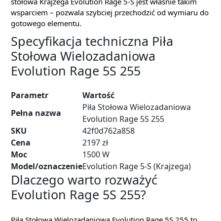
stołowa Krajzega Evolution Rage 5-S jest właśnie takim
wsparciem – pozwala szybciej przechodzić od wymiaru do
gotowego elementu.
Specyfikacja techniczna Piła
Stołowa Wielozadaniowa
Evolution Rage 5S 255
Parametr
Wartość
Piła Stołowa Wielozadaniowa
Pełna nazwa
Evolution Rage 5S 255
SKU
42f0d762a858
Cena
2197 zł
Moc
1500 W
Model/oznaczenie
Evolution Rage 5-S (Krajzega)
Dlaczego warto rozważyć
Evolution Rage 5S 255?
Piła Stołowa Wielozadaniowa Evolution Rage 5S 255 to