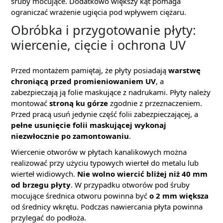
śruby mocujące. Dodatkowo większy kąt pomaga
ograniczać wrażenie ugięcia pod wpływem ciężaru.
Obróbka i przygotowanie płyty:
wiercenie, cięcie i ochrona UV
Przed montażem pamiętaj, że płyty posiadają
warstwę
chroniącą przed promieniowaniem UV
, a
zabezpieczają ją folie maskujące z nadrukami. Płyty należy
montować
stroną ku górze
zgodnie z przeznaczeniem.
Przed pracą usuń jedynie część folii zabezpieczającej, a
pełne usunięcie folii maskującej wykonaj
niezwłocznie po zamontowaniu
.
Wiercenie otworów w płytach kanalikowych można
realizować przy użyciu typowych wierteł do metalu lub
wierteł widiowych.
Nie wolno wiercić bliżej niż 40 mm
od brzegu płyty
. W przypadku otworów pod śruby
mocujące średnica otworu powinna być
o 2 mm większa
od średnicy wkrętu. Podczas nawiercania płyta powinna
przylegać do podłoża.