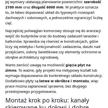
Jej wymiary ułatwiają planowanie powierzchni:
szerokość
2100 mm
oraz
długość 6000 mm
. W praktyce oznacza
to, że łatwo dopasować układ do typowych rozwiązań
dachowych i osłonowych, a jednocześnie ograniczyć liczbę
cięć.
Najczęściej poliwęglan komorowy stosuje się do aranżacji
wejść do budynków oraz do budowy zadaszeń tarasów i
balkonów. Sprawdza się również w konstrukcjach, gdzie
liczy się estetyka i funkcjonalność: zadaszenia, daszki nad
przejściami, osłony świetlikowe czy elementy ochronne w
obrębie architektury ogrodowej.
Warto zwrócić uwagę na możliwość
gięcia płyt na
zimno
. To ważne, gdy projekt ma nietypowy kształt lub
wymaga dopasowania do konkretnego układu konstrukcji.
Dodatkowo płyty są
łatwe w obróbce i montażu
, więc
prace można zaplanować sprawnie, bez długiego
przestojowego przygotowania.
Montaż krok po kroku: kanały
skierowane ku dołowi i dobre