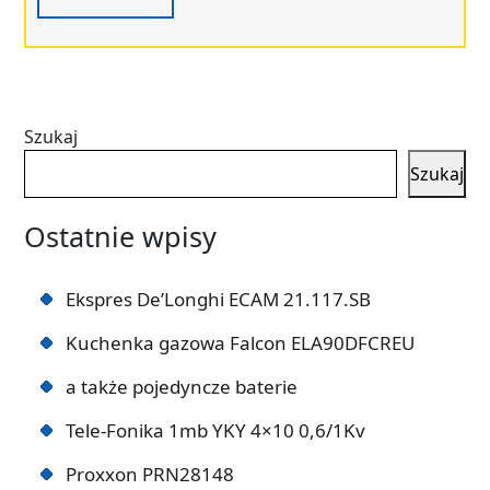
Szukaj
Szukaj
Ostatnie wpisy
Ekspres De’Longhi ECAM 21.117.SB
Kuchenka gazowa Falcon ELA90DFCREU
a także pojedyncze baterie
Tele-Fonika 1mb YKY 4×10 0,6/1Kv
Proxxon PRN28148