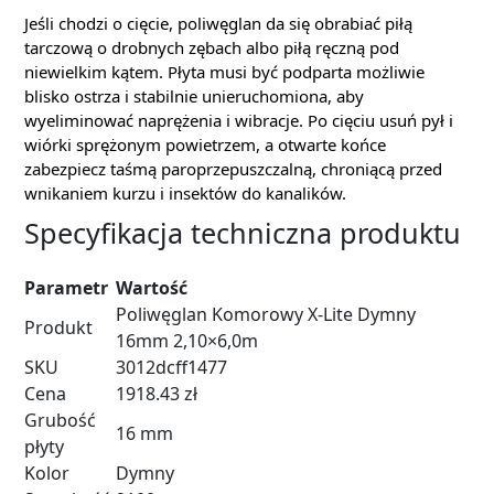
Jeśli chodzi o cięcie, poliwęglan da się obrabiać piłą
tarczową o drobnych zębach albo piłą ręczną pod
niewielkim kątem. Płyta musi być podparta możliwie
blisko ostrza i stabilnie unieruchomiona, aby
wyeliminować naprężenia i wibracje. Po cięciu usuń pył i
wiórki sprężonym powietrzem, a otwarte końce
zabezpiecz taśmą paroprzepuszczalną, chroniącą przed
wnikaniem kurzu i insektów do kanalików.
Specyfikacja techniczna produktu
Parametr
Wartość
Poliwęglan Komorowy X-Lite Dymny
Produkt
16mm 2,10×6,0m
SKU
3012dcff1477
Cena
1918.43 zł
Grubość
16 mm
płyty
Kolor
Dymny