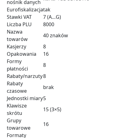
nośnik danych
Eurofiskalizacja
tak
Stawki VAT
7 (A…G)
Liczba PLU
8000
Nazwa
40 znaków
towarów
Kasjerzy
8
Opakowania
16
Formy
8
płatności
Rabaty/narzuty
8
Rabaty
brak
czasowe
Jednostki miary
5
Klawisze
15 (3×5)
skrótu
Grupy
16
towarowe
Formaty