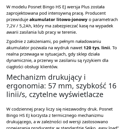
W modelu Posnet Bingo HS EJ wersja Plus została
zaprojektowana pod intensywną pracę. Producent
przewiduje
akumulator litowo-jonowy
o parametrach
7,2V / 5,2Ah, który ma zabezpieczać kasę na wypadek
awarii zasilania lub pracy w terenie.
Zgodnie z założeniami, po pełnym naładowaniu
akumulator pozwala na wydruk nawet
120 tys. linii
. To
realna przewaga w sytuacjach, gdy sklep działa
dynamicznie, a przerwy w zasilaniu są ryzykiem dla
ciągłości obsługi klientów.
Mechanizm drukujący i
ergonomia: 57 mm, szybkość 16
linii/s, czytelne wyświetlacze
W codziennej pracy liczy się niezawodny druk. Posnet
Bingo HS EJ korzysta z termicznego mechanizmu
drukującego, a w zależności od wersji zastosowano
rozwiązania producenta: w standardzie Seiko „easy load”,