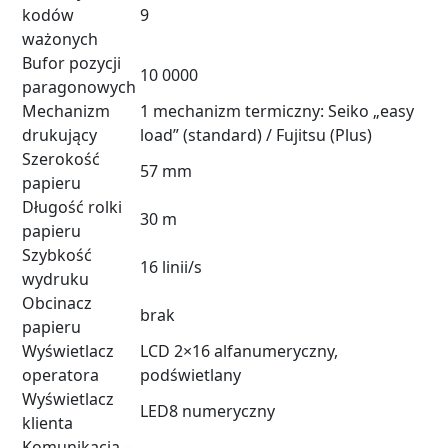
kodów
9
ważonych
Bufor pozycji
10 0000
paragonowych
Mechanizm
1 mechanizm termiczny: Seiko „easy
drukujący
load” (standard) / Fujitsu (Plus)
Szerokość
57 mm
papieru
Długość rolki
30 m
papieru
Szybkość
16 linii/s
wydruku
Obcinacz
brak
papieru
Wyświetlacz
LCD 2×16 alfanumeryczny,
operatora
podświetlany
Wyświetlacz
LED8 numeryczny
klienta
Komunikacja –