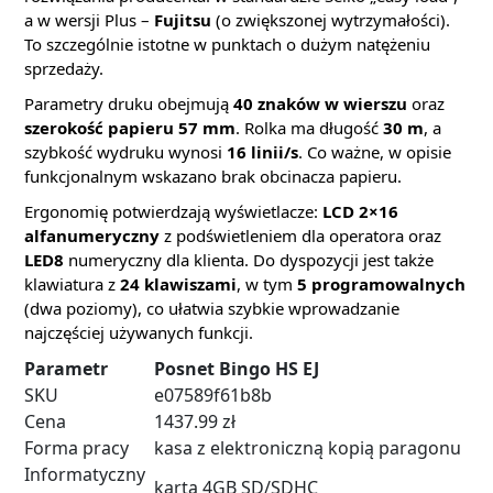
a w wersji Plus –
Fujitsu
(o zwiększonej wytrzymałości).
To szczególnie istotne w punktach o dużym natężeniu
sprzedaży.
Parametry druku obejmują
40 znaków w wierszu
oraz
szerokość papieru 57 mm
. Rolka ma długość
30 m
, a
szybkość wydruku wynosi
16 linii/s
. Co ważne, w opisie
funkcjonalnym wskazano brak obcinacza papieru.
Ergonomię potwierdzają wyświetlacze:
LCD 2×16
alfanumeryczny
z podświetleniem dla operatora oraz
LED8
numeryczny dla klienta. Do dyspozycji jest także
klawiatura z
24 klawiszami
, w tym
5 programowalnych
(dwa poziomy), co ułatwia szybkie wprowadzanie
najczęściej używanych funkcji.
Parametr
Posnet Bingo HS EJ
SKU
e07589f61b8b
Cena
1437.99 zł
Forma pracy
kasa z elektroniczną kopią paragonu
Informatyczny
karta 4GB SD/SDHC