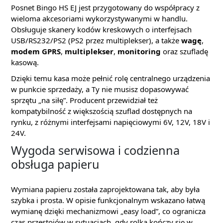
Posnet Bingo HS EJ jest przygotowany do współpracy z
wieloma akcesoriami wykorzystywanymi w handlu.
Obsługuje skanery kodów kreskowych o interfejsach
USB/RS232/PS2 (PS2 przez multiplekser), a także
wagę
,
modem GPRS
,
multiplekser
,
monitoring
oraz szufladę
kasową.
Dzięki temu kasa może pełnić rolę centralnego urządzenia
w punkcie sprzedaży, a Ty nie musisz dopasowywać
sprzętu „na siłę”. Producent przewidział też
kompatybilność z większością szuflad dostępnych na
rynku, z różnymi interfejsami napięciowymi 6V, 12V, 18V i
24V.
Wygoda serwisowa i codzienna
obsługa papieru
Wymiana papieru została zaprojektowana tak, aby była
szybka i prosta. W opisie funkcjonalnym wskazano łatwą
wymianę dzięki mechanizmowi „easy load”, co ogranicza
czas przestojów w sytuacjach, gdy rolka kończy się w