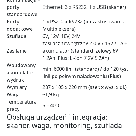
porty
Ethernet, 3 x RS232, 1 x USB (skaner)
standardowe
Porty
1 x PS2, 2 x RS232 (po zastosowaniu
dodatkowe
Multipleksera)
Szuflada
6V, 12V, 18V, 24V
zasilacz zewnętrzny 230V / 15V / 1A +
Zasilanie
akumulator (standard: żelowy 6V
1,2Ah; Plus: Li-Ion 7,2V 5,2Ah)
Wbudowany
min. 6000 linii (standard) / do 120 tys.
akumulator –
linii po pełnym naładowaniu (Plus)
wydruk
Wymiary
287 x 105 x 220 mm (szer. x wys. x dł.)
Waga
~1,9 kg
Temperatura
5 – 40°C
pracy
Obsługa urządzeń i integracja:
skaner, waga, monitoring, szuflada