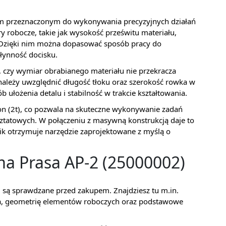
em przeznaczonym do wykonywania precyzyjnych działań
 robocze, takie jak wysokość prześwitu materiału,
i. Dzięki nim można dopasować sposób pracy do
łynność docisku.
 czy wymiar obrabianego materiału nie przekracza
ależy uwzględnić długość tłoku oraz szerokość rowka w
ułożenia detalu i stabilność w trakcie kształtowania.
ton (2t), co pozwala na skuteczne wykonywanie zadań
tatowych. W połączeniu z masywną konstrukcją daje to
ik otrzymuje narzędzie zaprojektowane z myślą o
a Prasa AP-2 (25000002)
ej są sprawdzane przed zakupem. Znajdziesz tu m.in.
ka, geometrię elementów roboczych oraz podstawowe