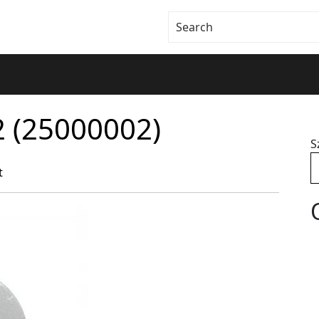
2 (25000002)
S
t