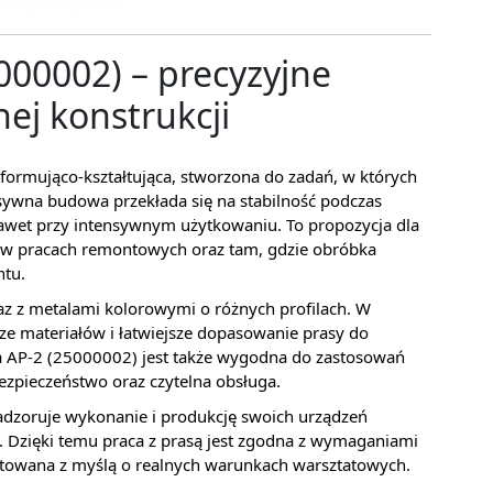
000002) – precyzyjne
nej konstrukcji
formująco-kształtująca, stworzona do zadań, w których
asywna budowa przekłada się na stabilność podczas
awet przy intensywnym użytkowaniu. To propozycja dla
 w pracach remontowych oraz tam, gdzie obróbka
ntu.
raz z metalami kolorowymi o różnych profilach. W
e materiałów i łatwiejsze dopasowanie prasy do
 AP-2 (25000002) jest także wygodna do zastosowań
bezpieczeństwo oraz czytelna obsługa.
adzoruje wykonanie i produkcję swoich urządzeń
 Dzięki temu praca z prasą jest zgodna z wymaganiami
ektowana z myślą o realnych warunkach warsztatowych.