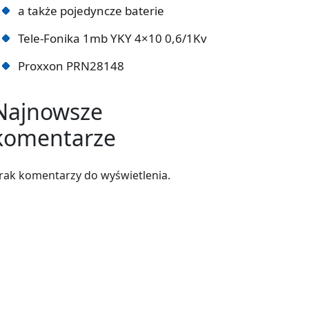
a także pojedyncze baterie
Tele-Fonika 1mb YKY 4×10 0,6/1Kv
Proxxon PRN28148
Najnowsze
komentarze
rak komentarzy do wyświetlenia.