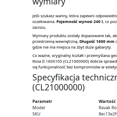
wymiary
Jeśli szukasz wanny, która zapewni odpowiednią
oczekiwania.
Pojemność wynosi 240 l
, co po
zaciszu.
Wymiary produktu zostały dopasowane tak, ab
przestrzenią wewnętrzną.
Długość 1600 mm
o
gdzie nie ma miejsca na zbyt duże gabaryty.
Co ważne, oryginalny kształt i przemyślana g
Rosa II 160X105 (CL21000000) dobrze sprawdza
się funkcjonalność bez kompromisów w estety
Specyfikacja technicz
(CL21000000)
Parametr
Wartość
Model
Ravak Ro
SKU
8ec13e2f