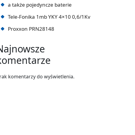
a także pojedyncze baterie
Tele-Fonika 1mb YKY 4×10 0,6/1Kv
Proxxon PRN28148
Najnowsze
komentarze
rak komentarzy do wyświetlenia.