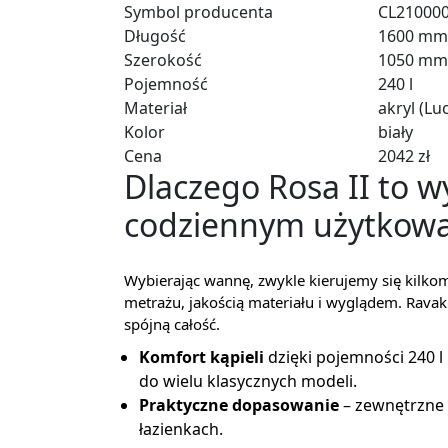
Symbol producenta
CL21000
Długość
1600 mm
Szerokość
1050 mm
Pojemność
240 l
Materiał
akryl (Luc
Kolor
biały
Cena
2042 zł
Dlaczego Rosa II to w
codziennym użytkowa
Wybierając wannę, zwykle kierujemy się kilk
metrażu, jakością materiału i wyglądem. Rava
spójną całość.
Komfort kąpieli
dzięki pojemności 240 l
do wielu klasycznych modeli.
Praktyczne dopasowanie
– zewnętrzne 
łazienkach.