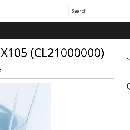
0X105 (CL21000000)
S
t