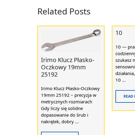
Related Posts
10
10 — pra
codzienny
Irimo Klucz Płasko-
szukasz n
Oczkowy 19mm
sensowni
działania
25192
10 ...
Irimo Klucz Płasko-Oczkowy
19mm 25192 – precyzja w
READ
metrycznych rozmiarach
Gdy liczy się solidne
dopasowanie do śrub i
nakrętek, dobry ...