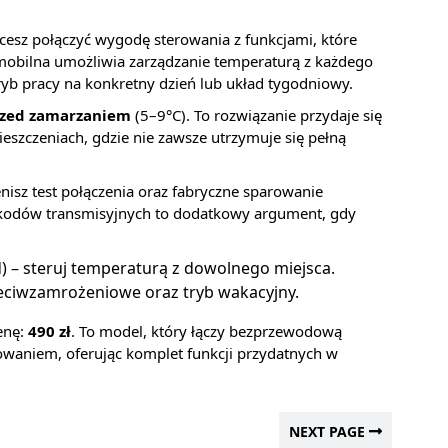
cesz połączyć wygodę sterowania z funkcjami, które
a mobilna umożliwia zarządzanie temperaturą z każdego
yb pracy na konkretny dzień lub układ tygodniowy.
rzed zamarzaniem
(5–9°C). To rozwiązanie przydaje się
zczeniach, gdzie nie zawsze utrzymuje się pełną
cenisz test połączenia oraz fabryczne sparowanie
i kodów transmisyjnych to dodatkowy argument, gdy
) – steruj temperaturą z dowolnego miejsca.
eciwzamrożeniowe oraz tryb wakacyjny.
enę:
490 zł
. To model, który łączy bezprzewodową
waniem, oferując komplet funkcji przydatnych w
NEXT PAGE