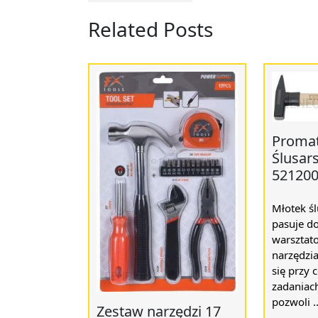
Related Posts
Promat
Ślusar
52120
Młotek śl
pasuje d
warsztato
narzędzia
się przy 
zadaniach
pozwoli ..
Zestaw narzędzi 17