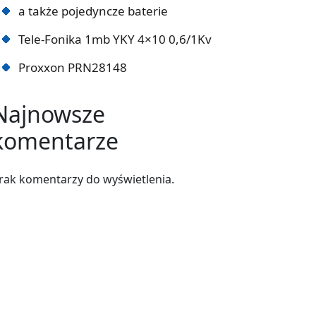
a także pojedyncze baterie
Tele-Fonika 1mb YKY 4×10 0,6/1Kv
Proxxon PRN28148
Najnowsze
komentarze
rak komentarzy do wyświetlenia.