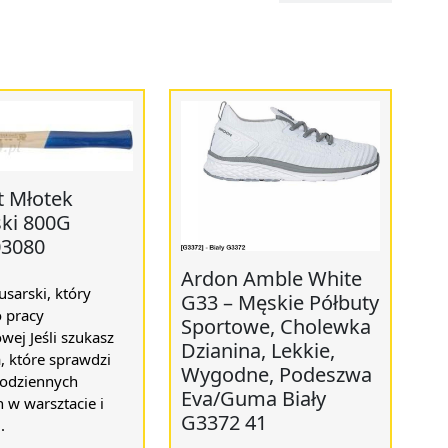
 Młotek
ski 800G
03080
Ardon Amble White
usarski, który
G33 – Męskie Półbuty
o pracy
Sportowe, Cholewka
wej Jeśli szukasz
Dzianina, Lekkie,
, które sprawdzi
Wygodne, Podeszwa
codziennych
Eva/Guma Biały
 w warsztacie i
G3372 41
.