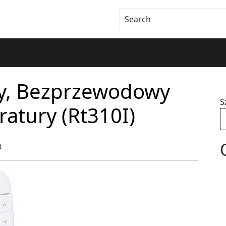
wy, Bezprzewodowy
S
atury (Rt310I)
t