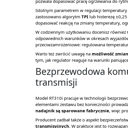
pozwala dopasować pracę ogrzewania do rytmu
Istotnym parametrem w regulacji temperatury j
zastosowano algorytm
TPI
lub histerezę ±0,25
dopasować reakcję na zmiany temperatury, ogr
W codziennym użytkowaniu docenisz również
odpowiednich warunków w okresach wyjazdów.
przeciwzamrożeniowe: regulowana temperatur
Warto też zwrócić uwagę na
możliwość zmian
tym, jak regulator reaguje na warunki panując
Bezprzewodowa komun
transmisji
Model RT310i pracuje w technologii bezprze
elementami zestawu bez konieczności prowa
nadajnik są sparowane fabrycznie
, więc pr
Producent zadbał także o aspekt bezpieczeńs
transmisyjnych
. W praktyce jest to rozwiąz