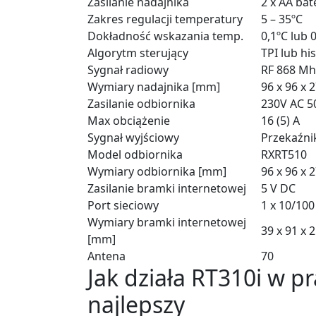
Zasilanie nadajnika
2 x AA bat
Zakres regulacji temperatury
5 – 35ºC
Dokładność wskazania temp.
0,1ºC lub 
Algorytm sterujący
TPI lub hi
Sygnał radiowy
RF 868 Mh
Wymiary nadajnika [mm]
96 x 96 x 
Zasilanie odbiornika
230V AC 5
Max obciążenie
16 (5) A
Sygnał wyjściowy
Przekaźn
Model odbiornika
RXRT510
Wymiary odbiornika [mm]
96 x 96 x 
Zasilanie bramki internetowej
5 V DC
Port sieciowy
1 x 10/100
Wymiary bramki internetowej
39 x 91 x 
[mm]
Antena
70
Jak działa RT310i w pr
najlepszy