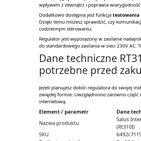
wpływem z zewnątrz i poprawia wiarygodność 
Dodatkowo dostępna jest funkcja
testowania 
Dzięki temu możesz sprawdzić, czy komunikacj
codziennym sterowaniu.
Regulator jest wyposażony w zasilanie nadajnik
do standardowego zasilania w sieci 230V AC. To 
Dane techniczne RT31
potrzebne przed za
Jeżeli planujesz dobór regulatora do swojej ins
zwięzłej formie. Uwzględniono zarówno część r
internetową.
Element / parametr
Dane tec
Salus Int
Nazwa produktu
(Rt310I)
SKU
b492c711