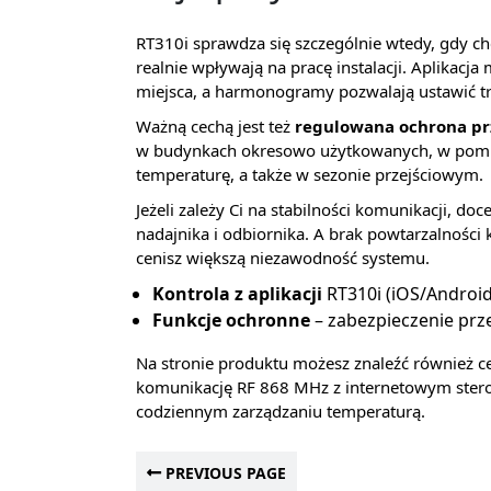
RT310i sprawdza się szczególnie wtedy, gdy ch
realnie wpływają na pracę instalacji. Aplikacj
miejsca, a harmonogramy pozwalają ustawić tr
Ważną cechą jest też
regulowana ochrona p
w budynkach okresowo użytkowanych, w pomies
temperaturę, a także w sezonie przejściowym.
Jeżeli zależy Ci na stabilności komunikacji, do
nadajnika i odbiornika. A brak powtarzalnośc
cenisz większą niezawodność systemu.
Kontrola z aplikacji
RT310i (iOS/Android
Funkcje ochronne
– zabezpieczenie prz
Na stronie produktu możesz znaleźć również c
komunikację RF 868 MHz z internetowym stero
codziennym zarządzaniu temperaturą.
PREVIOUS PAGE