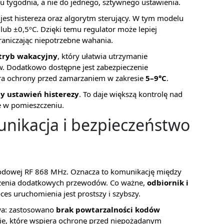
 tygodnia, a nie do jednego, sztywnego ustawienia.
est histereza oraz algorytm sterujący. W tym modelu
 lub ±0,5ºC. Dzięki temu regulator może lepiej
aniczając niepotrzebne wahania.
tryb wakacyjny
, który ułatwia utrzymanie
 Dodatkowo dostępne jest zabezpieczenie
a ochrony przed zamarzaniem w zakresie
5–9°C
.
y ustawień histerezy
. To daje większą kontrolę nad
e w pomieszczeniu.
ikacja i bezpieczeństwo
wodowej RF 868 MHz. Oznacza to komunikację między
dzenia dodatkowych przewodów. Co ważne,
odbiornik i
oces uruchomienia jest prostszy i szybszy.
twa: zastosowano
brak powtarzalności kodów
anie, które wspiera ochronę przed niepożądanym