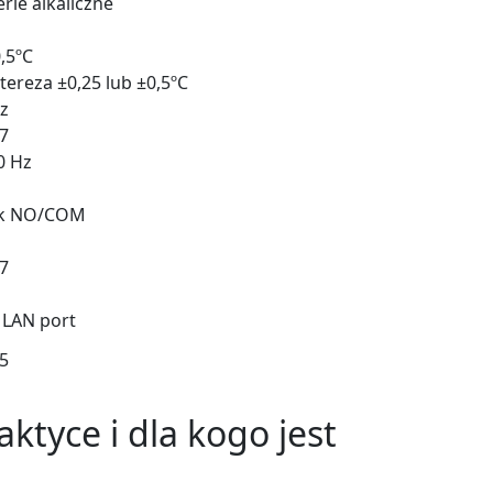
erie alkaliczne
0,5ºC
stereza ±0,25 lub ±0,5ºC
z
27
0 Hz
ik NO/COM
27
 LAN port
25
aktyce i dla kogo jest