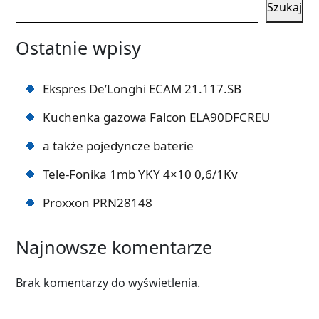
Szukaj
Ostatnie wpisy
Ekspres De’Longhi ECAM 21.117.SB
Kuchenka gazowa Falcon ELA90DFCREU
a także pojedyncze baterie
Tele-Fonika 1mb YKY 4×10 0,6/1Kv
Proxxon PRN28148
Najnowsze komentarze
Brak komentarzy do wyświetlenia.