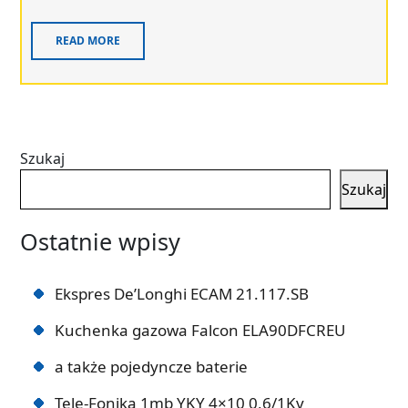
READ MORE
Szukaj
Szukaj
Ostatnie wpisy
Ekspres De’Longhi ECAM 21.117.SB
Kuchenka gazowa Falcon ELA90DFCREU
a także pojedyncze baterie
Tele-Fonika 1mb YKY 4×10 0,6/1Kv