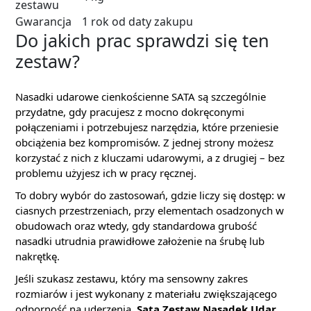
zestawu
Gwarancja
1 rok od daty zakupu
Do jakich prac sprawdzi się ten
zestaw?
Nasadki udarowe cienkościenne SATA są szczególnie
przydatne, gdy pracujesz z mocno dokręconymi
połączeniami i potrzebujesz narzędzia, które przeniesie
obciążenia bez kompromisów. Z jednej strony możesz
korzystać z nich z kluczami udarowymi, a z drugiej – bez
problemu użyjesz ich w pracy ręcznej.
To dobry wybór do zastosowań, gdzie liczy się dostęp: w
ciasnych przestrzeniach, przy elementach osadzonych w
obudowach oraz wtedy, gdy standardowa grubość
nasadki utrudnia prawidłowe założenie na śrubę lub
nakrętkę.
Jeśli szukasz zestawu, który ma sensowny zakres
rozmiarów i jest wykonany z materiału zwiększającego
odporność na uderzenia,
Sata Zestaw Nasadek Udar