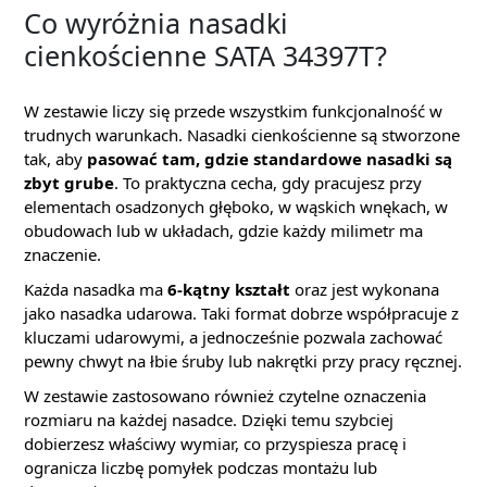
Co wyróżnia nasadki
cienkościenne SATA 34397T?
W zestawie liczy się przede wszystkim funkcjonalność w
trudnych warunkach. Nasadki cienkościenne są stworzone
tak, aby
pasować tam, gdzie standardowe nasadki są
zbyt grube
. To praktyczna cecha, gdy pracujesz przy
elementach osadzonych głęboko, w wąskich wnękach, w
obudowach lub w układach, gdzie każdy milimetr ma
znaczenie.
Każda nasadka ma
6-kątny kształt
oraz jest wykonana
jako nasadka udarowa. Taki format dobrze współpracuje z
kluczami udarowymi, a jednocześnie pozwala zachować
pewny chwyt na łbie śruby lub nakrętki przy pracy ręcznej.
W zestawie zastosowano również czytelne oznaczenia
rozmiaru na każdej nasadce. Dzięki temu szybciej
dobierzesz właściwy wymiar, co przyspiesza pracę i
ogranicza liczbę pomyłek podczas montażu lub