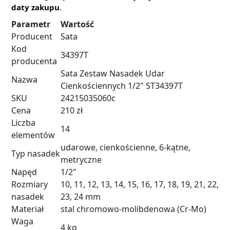
daty zakupu
.
Parametr
Wartość
Producent
Sata
Kod
34397T
producenta
Sata Zestaw Nasadek Udar
Nazwa
Cienkościennych 1/2" ST34397T
SKU
24215035060c
Cena
210 zł
Liczba
14
elementów
udarowe, cienkościenne, 6-kątne,
Typ nasadek
metryczne
Napęd
1/2"
Rozmiary
10, 11, 12, 13, 14, 15, 16, 17, 18, 19, 21, 22,
nasadek
23, 24 mm
Materiał
stal chromowo-molibdenowa (Cr-Mo)
Waga
4 kg