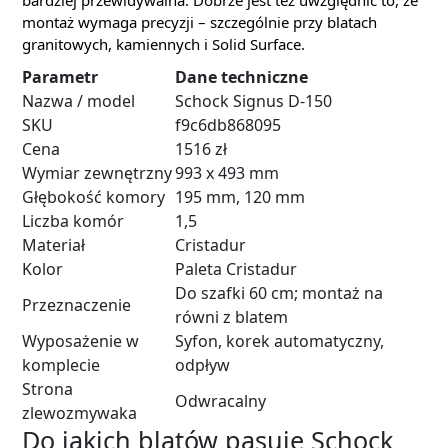
bardziej przewidywalna. Dobrze jest też uwzględnić to, że
montaż wymaga precyzji – szczególnie przy blatach
granitowych, kamiennych i Solid Surface.
Parametr
Dane techniczne
Nazwa / model
Schock Signus D-150
SKU
f9c6db868095
Cena
1516 zł
Wymiar zewnętrzny
993 x 493 mm
Głębokość komory
195 mm, 120 mm
Liczba komór
1,5
Materiał
Cristadur
Kolor
Paleta Cristadur
Do szafki 60 cm; montaż na
Przeznaczenie
równi z blatem
Wyposażenie w
Syfon, korek automatyczny,
komplecie
odpływ
Strona
Odwracalny
zlewozmywaka
Do jakich blatów pasuje Schock