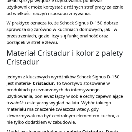
układ sprzyja wygodzie użytkowania, ponieważ
użytkownik może korzystać z różnych stref pracy zależnie
od wielkości naczyń i sposobu zmywania.
W praktyce oznacza to, że Schock Signus D-150 dobrze
sprawdza się zarówno w kuchniach domowych, jak i w
przestrzeniach, gdzie liczy się funkcjonalność oraz
porządek w strefie zlewu.
Materiał Cristadur i kolor z palety
Cristadur
Jednym z kluczowych wyróżników Schock Signus D-150
jest materiał
Cristadur
. To tworzywo stosowane w
produktach przeznaczonych do intensywnego
użytkowania, ponieważ łączy w sobie cechy zapewniające
trwałość i estetyczny wygląd na lata. Wybór takiego
materiału ma znaczenie zwłaszcza wtedy, gdy
zlewozmywak ma być centralnym elementem kuchni, a
nie tylko dodatkiem w zabudowie.
Model występuje w kolorze z
palety Cristadur
. Dzięki