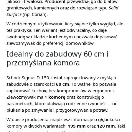
jakości i trwałości. Producent przewidział go do blatów
granitowych, kamiennych oraz do rozwiązań typu
Solid
Surface
(np. Corian).
W codziennym użytkowaniu liczy się nie tylko wygląd, ale
też praktyka. Ten wariant jest odwracalny, co daje
swobodę w układzie kuchennym i pozwala dopasować
zlewozmywak do preferencji domowników.
Idealny do zabudowy 60 cm i
przemyślana komora
Schock Signus D-150 został zaprojektowany z myślą o
zabudowie o szerokości
60 cm
. To ważne, bo pozwala
zaplanować kuchnię bez kompromisów w ergonomii.
Zlewozmywak ma
1 komorę
oraz konstrukcję o
parametrach, które ułatwiają codzienne czynności – od
płukania po zmywanie i przygotowywanie potraw.
W opisie producenta znajdziesz informacje o głębokości
komory w dwóch wariantach:
195 mm
oraz
120 mm
. Taki