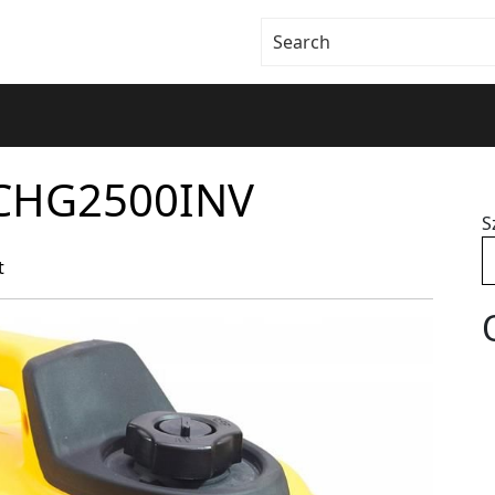
CHG2500INV
S
t