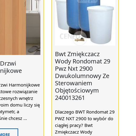
Bwt Zmiękczacz
Wody Rondomat 29
 Drzwi
Pwz Nxt 2900
nijkowe
Dwukolumnowy Ze
Sterowaniem
Drzwi Harmonijkowe
Objętościowym
towe rozwiązanie
240013261
zesnych wnętrz
woim domu liczy się
tymetr, a
Dlaczego BWT Rondomat 29
nie chcesz ...
PWZ NXT 2900 to wybór do
ciągłej pracy? Bwt
Zmiękczacz Wody
 MORE