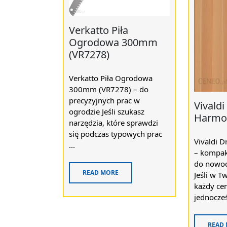
Verkatto Piła
Ogrodowa 300mm
(VR7278)
Verkatto Piła Ogrodowa
300mm (VR7278) – do
precyzyjnych prac w
Vivaldi
ogrodzie Jeśli szukasz
Harmo
narzędzia, które sprawdzi
się podczas typowych prac
Vivaldi 
...
– kompak
do nowoc
READ MORE
Jeśli w T
każdy cen
jednocześ
READ