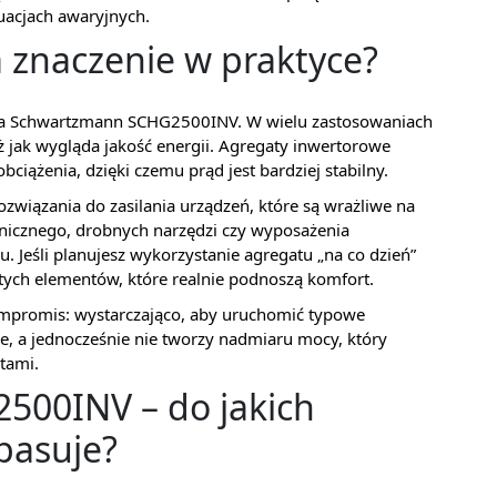
uacjach awaryjnych.
 znaczenie w praktyce?
cha Schwartzmann SCHG2500INV. W wielu zastosowaniach
 też jak wygląda jakość energii. Agregaty inwertorowe
ciążenia, dzięki czemu prąd jest bardziej stabilny.
ozwiązania do zasilania urządzeń, które są wrażliwe na
onicznego, drobnych narzędzi czy wyposażenia
 Jeśli planujesz wykorzystanie agregatu „na co dzień”
 tych elementów, które realnie podnoszą komfort.
ompromis: wystarczająco, aby uruchomić typowe
, a jednocześnie nie tworzy nadmiaru mocy, który
tami.
00INV – do jakich
pasuje?