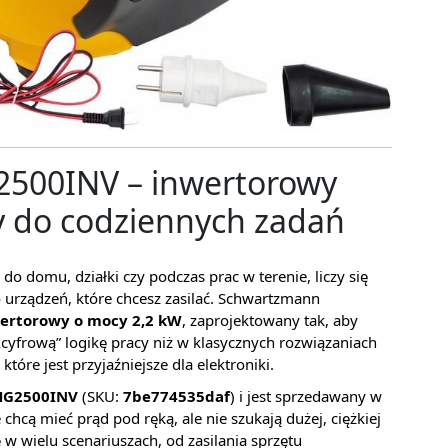
500INV – inwertorowy
y do codziennych zadań
do domu, działki czy podczas prac w terenie, liczy się
urządzeń, które chcesz zasilać. Schwartzmann
ertorowy o mocy 2,2 kW
, zaprojektowany tak, aby
cyfrową” logikę pracy niż w klasycznych rozwiązaniach
które jest przyjaźniejsze dla elektroniki.
HG2500INV
(SKU:
7be774535daf
) i jest sprzedawany w
 chcą mieć prąd pod ręką, ale nie szukają dużej, ciężkiej
ę w wielu scenariuszach, od zasilania sprzętu