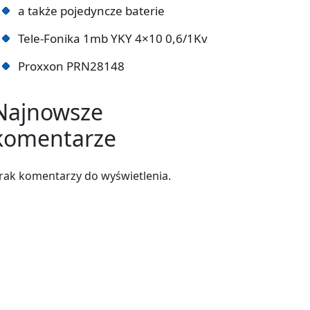
a także pojedyncze baterie
Tele-Fonika 1mb YKY 4×10 0,6/1Kv
Proxxon PRN28148
Najnowsze
komentarze
rak komentarzy do wyświetlenia.