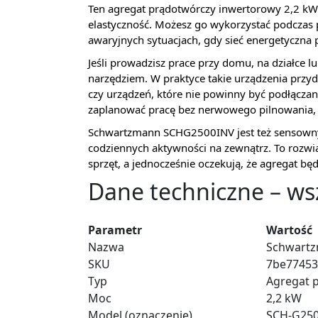
Ten agregat prądotwórczy inwertorowy 2,2 kW s
elastyczność. Możesz go wykorzystać podczas p
awaryjnych sytuacjach, gdy sieć energetyczna p
Jeśli prowadzisz prace przy domu, na działce 
narzędziem. W praktyce takie urządzenia przyd
czy urządzeń, które nie powinny być podłączan
zaplanować pracę bez nerwowego pilnowania, cz
Schwartzmann SCHG2500INV jest też sensowny
codziennych aktywności na zewnątrz. To rozwią
sprzęt, a jednocześnie oczekują, że agregat będ
Dane techniczne – ws
Parametr
Wartość
Nazwa
Schwart
SKU
7be77453
Typ
Agregat 
Moc
2,2 kW
Model (oznaczenie)
SCH-G250