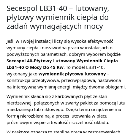
Secespol LB31-40 – lutowany,
płytowy wymiennik ciepła do
zadań wymagających mocy
Jeśli w Twojej instalacji liczy się wysoka efektywność
wymiany ciepła i niezawodna praca w instalacjach o
podwyższonych parametrach, dobrym wyborem będzie
Secespol 40-Płytowy Lutowany Wymiennik Ciepła
Lb31-40 O Mocy Do 45 Kw
. To model LB31-40,
wykonany jako
wymiennik płytowy lutowany
–
konstrukcja przepływowa, przeciwprądowa, nastawiona
na intensywną wymianę energii między dwoma obiegami.
Wymiennik składa się z karbowanych płyt ze stali
nierdzewnej, połączonych w zwarty pakiet za pomocą lutu
miedzianego lub niklowego. Dzięki temu urządzenie ma
formę nierozbieralną, a proces lutowania w piecu
próżniowym wspiera trwałość i szczelność układu.
W praktyce oznacza to stabilną pracę w zastosowaniach,