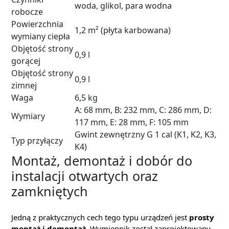
woda, glikol, para wodna
robocze
Powierzchnia
1,2 m² (płyta karbowana)
wymiany ciepła
Objętość strony
0,9 l
gorącej
Objętość strony
0,9 l
zimnej
Waga
6,5 kg
A: 68 mm, B: 232 mm, C: 286 mm, D:
Wymiary
117 mm, E: 28 mm, F: 105 mm
Gwint zewnętrzny G 1 cal (K1, K2, K3,
Typ przyłączy
K4)
Montaż, demontaż i dobór do
instalacji otwartych oraz
zamkniętych
Jedną z praktycznych cech tego typu urządzeń jest
prosty
montaż i demontaż
. Wymiennik został zaprojektowany