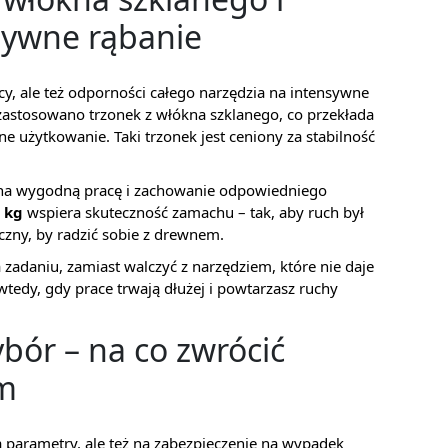
tywne rąbanie
y, ale też odporności całego narzędzia na intensywne
astosowano trzonek z włókna szklanego, co przekłada
e użytkowanie. Taki trzonek jest ceniony za stabilność
na wygodną pracę i zachowanie odpowiedniego
 kg
wspiera skuteczność zamachu – tak, aby ruch był
czny, by radzić sobie z drewnem.
 zadaniu, zamiast walczyć z narzędziem, które nie daje
wtedy, gdy prace trwają dłużej i powtarzasz ruchy
bór – na co zwrócić
m
na parametry, ale też na zabezpieczenie na wypadek