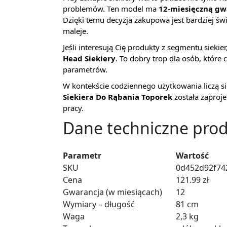
problemów. Ten model ma
12-miesięczną gw
Dzięki temu decyzja zakupowa jest bardziej ś
maleje.
Jeśli interesują Cię produkty z segmentu siekie
Head Siekiery
. To dobry trop dla osób, któr
parametrów.
W kontekście codziennego użytkowania liczą si
Siekiera Do Rąbania Toporek
została zaproj
pracy.
Dane techniczne pro
Parametr
Wartość
SKU
0d452d92f74
Cena
121.99 zł
Gwarancja (w miesiącach)
12
Wymiary – długość
81 cm
Waga
2,3 kg