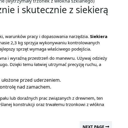
ne (wytrzymały trzonek z włókna szklanego)
ie i skutecznie z siekierą
iki, warunków pracy i dopasowania narzędzia.
Siekiera
 masie 2,3 kg sprzyja wykonywaniu kontrolowanych
ajlepszy sprzęt wymaga właściwego podejścia.
ewna i wyraźną przestrzeń do manewru. Używaj odzieży
długo. Dzięki temu łatwiej utrzymać precyzję ruchu, a
o ułożone przed uderzeniem.
 kontrolę nad zamachem.
opału lub doraźnych prac związanych z drewnem, ten
ślanej konstrukcji oraz trwałemu trzonkowi z włókna
NEXT PAGE