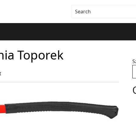
nia Toporek
S
t