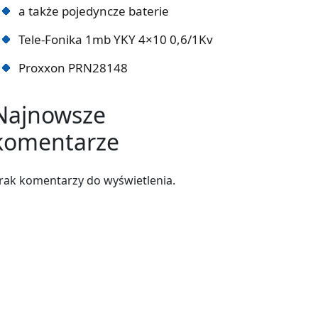
a także pojedyncze baterie
Tele-Fonika 1mb YKY 4×10 0,6/1Kv
Proxxon PRN28148
Najnowsze
komentarze
rak komentarzy do wyświetlenia.