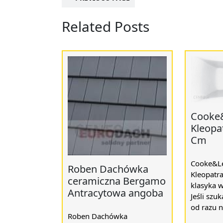
Related Posts
Cooke
Kleopa
Cm
Cooke&L
Roben Dachówka
Kleopatr
ceramiczna Bergamo
klasyka 
Antracytowa angoba
Jeśli szu
od razu n
Roben Dachówka