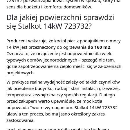
723732 pozwala zaplanować system w sposób, który ma
sens dla budżetu i komfortu domowników.
Dla jakiej powierzchni sprawdzi
się Stalkot 14kW 723732?
Producent wskazuje, że kocioł piec z podajnikiem o mocy
14 kW jest przeznaczony do ogrzewania
do 160 m2
.
Oznacza to, że urządzenie jest odpowiednie dla wielu
typowych domów jednorodzinnych – szczególnie tam,
gdzie zapotrzebowanie na ciepło mieści się w założeniach
projektowych.
W praktyce realna wydajność zależy od takich czynników
jak ocieplenie budynku, rodzaj i stan instalacji grzewczej,
temperatura zewnętrzna czy sposób regulacji. Dlatego
przed zakupem warto upewnić się, że moc kotła
odpowiada Twoim wymaganiom. Stalkot 14kW 723732
ułatwia ten proces, bo ma jasno określony zakres
zastosowania.
Jeżeli planujesz wymianę źródła ciepła lub budujesz