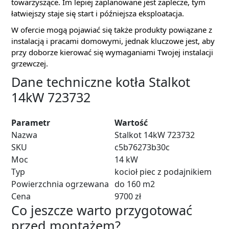
towarzyszące. Im lepiej zaplanowane jest zaplecze, tym
łatwiejszy staje się start i późniejsza eksploatacja.
W ofercie mogą pojawiać się także produkty powiązane z
instalacją i pracami domowymi, jednak kluczowe jest, aby
przy doborze kierować się wymaganiami Twojej instalacji
grzewczej.
Dane techniczne kotła Stalkot
14kW 723732
Parametr
Wartość
Nazwa
Stalkot 14kW 723732
SKU
c5b76273b30c
Moc
14 kW
Typ
kocioł piec z podajnikiem
Powierzchnia ogrzewana
do 160 m2
Cena
9700 zł
Co jeszcze warto przygotować
przed montażem?