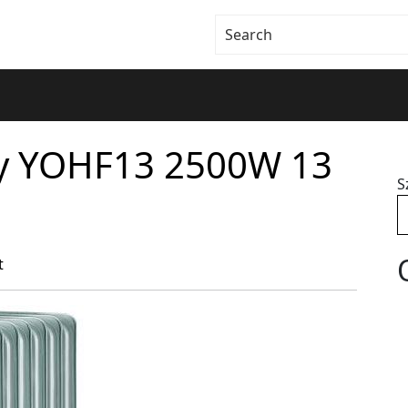
owy YOHF13 2500W 13
S
t