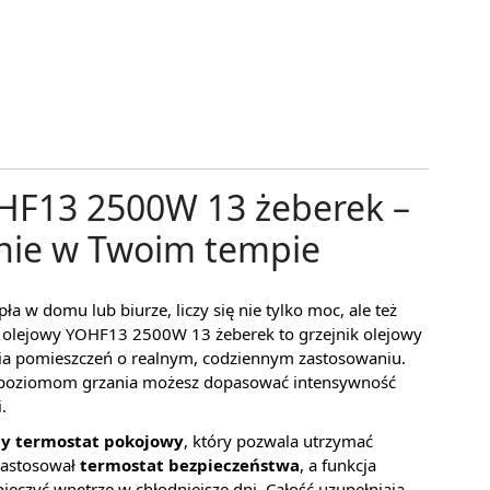
OHF13 2500W 13 żeberek –
nie w Twoim tempie
a w domu lub biurze, liczy się nie tylko moc, ale też
t olejowy YOHF13 2500W 13 żeberek to grzejnik olejowy
nia pomieszczeń o realnym, codziennym zastosowaniu.
 poziomom grzania możesz dopasować intensywność
.
y termostat pokojowy
, który pozwala utrzymać
zastosował
termostat bezpieczeństwa
, a funkcja
czyć wnętrze w chłodniejsze dni. Całość uzupełniają