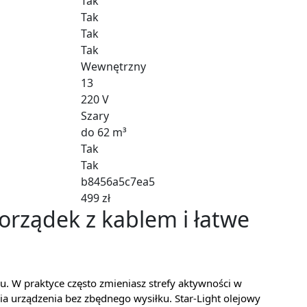
Tak
Tak
Tak
Tak
Wewnętrzny
13
220 V
Szary
do 62 m³
Tak
Tak
b8456a5c7ea5
499 zł
rządek z kablem i łatwe
u. W praktyce często zmieniasz strefy aktywności w
ia urządzenia bez zbędnego wysiłku. Star-Light olejowy