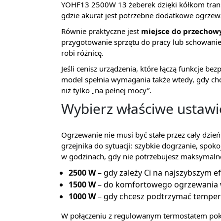
YOHF13 2500W 13 żeberek dzięki kółkom trans
gdzie akurat jest potrzebne dodatkowe ogrzew
Równie praktyczne jest
miejsce do przechow
przygotowanie sprzętu do pracy lub schowanie
robi różnicę.
Jeśli cenisz urządzenia, które łączą funkcje b
model spełnia wymagania także wtedy, gdy chce
niż tylko „na pełnej mocy”.
Wybierz właściwe ustawi
Ogrzewanie nie musi być stałe przez cały dz
grzejnika do sytuacji: szybkie dogrzanie, spok
w godzinach, gdy nie potrzebujesz maksymalne
2500 W
– gdy zależy Ci na najszybszym e
1500 W
– do komfortowego ogrzewania w
1000 W
– gdy chcesz podtrzymać tempera
W połączeniu z regulowanym termostatem pok