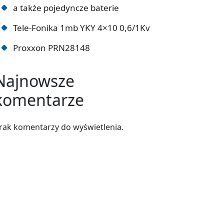
a także pojedyncze baterie
Tele-Fonika 1mb YKY 4×10 0,6/1Kv
Proxxon PRN28148
Najnowsze
komentarze
rak komentarzy do wyświetlenia.