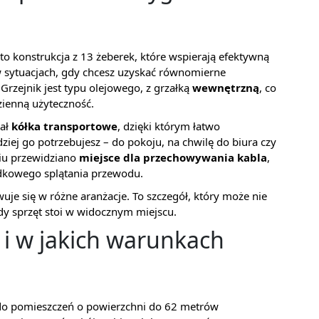
o konstrukcja z 13 żeberek, które wspierają efektywną
w sytuacjach, gdy chcesz uzyskać równomierne
Grzejnik jest typu olejowego, z grzałką
wewnętrzną
, co
zienną użyteczność.
iał
kółka transportowe
, dzięki którym łatwo
dziej go potrzebujesz – do pokoju, na chwilę do biura czy
iu przewidziano
miejsce dla przechowywania kabla
,
adkowego splątania przewodu.
uje się w różne aranżacje. To szczegół, który może nie
gdy sprzęt stoi w widocznym miejscu.
i i w jakich warunkach
 do pomieszczeń o powierzchni do 62 metrów