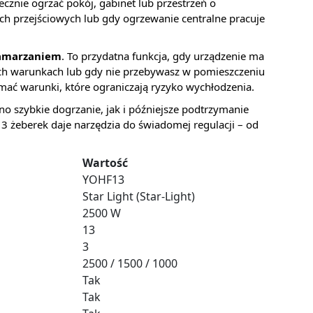
ecznie ogrzać pokój, gabinet lub przestrzeń o
h przejściowych lub gdy ogrzewanie centralne pracuje
zamarzaniem
. To przydatna funkcja, gdy urządzenie ma
zych warunkach lub gdy nie przebywasz w pomieszczeniu
mać warunki, które ograniczają ryzyko wychłodzenia.
no szybkie dogrzanie, jak i późniejsze podtrzymanie
 żeberek daje narzędzia do świadomej regulacji – od
Wartość
YOHF13
Star Light (Star-Light)
2500 W
13
3
2500 / 1500 / 1000
Tak
Tak