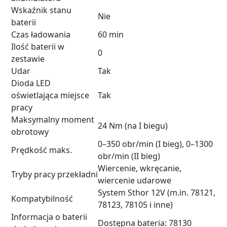
Wskaźnik stanu
Nie
baterii
Czas ładowania
60 min
Ilość baterii w
0
zestawie
Udar
Tak
Dioda LED
oświetlająca miejsce
Tak
pracy
Maksymalny moment
24 Nm (na I biegu)
obrotowy
0–350 obr/min (I bieg), 0–1300
Prędkość maks.
obr/min (II bieg)
Wiercenie, wkręcanie,
Tryby pracy przekładni
wiercenie udarowe
System Sthor 12V (m.in. 78121,
Kompatybilność
78123, 78105 i inne)
Informacja o baterii
Dostępna bateria: 78130