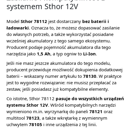
systemem Sthor 12V
Model
Sthor 78112
jest dostarczany
bez baterii i
ładowarki
. Oznacza to, że możesz dopasować zasilanie
do własnych potrzeb, a także wykorzystać posiadane
wcześniej akumulatory z tego samego ekosystemu.
Producent podaje pojemność akumulatora dla tego
narzędzia jako
1,5 Ah
, a typ ogniw to
Li-Ion
.
Jeśli nie masz jeszcze akumulatora do tego modelu,
producent przewiduje możliwość dokupienia dodatkowej
baterii – wskazany numer artykułu to
78130
. W praktyce
jest to wygodne rozwiązanie: nie musisz przepłacać za
zestaw, jeśli posiadasz już kompatybilne elementy.
Co istotne, Sthor 78112
pasuje do wszystkich urządzeń
systemu Sthor 12V
. Wśród kompatybilnych narzędzi
wymieniono m.in. wyrzynarkę do paneli
78121
oraz
multitool
78123
, a także wkrętarkę z wymiennym
uchwytem
78105
i inne urządzenia z tej linii.