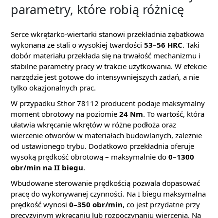
parametry, które robią różnicę
Serce wkrętarko-wiertarki stanowi przekładnia zębatkowa
wykonana ze stali o wysokiej twardości
53–56 HRC
. Taki
dobór materiału przekłada się na trwałość mechanizmu i
stabilne parametry pracy w trakcie użytkowania. W efekcie
narzędzie jest gotowe do intensywniejszych zadań, a nie
tylko okazjonalnych prac.
W przypadku Sthor 78112 producent podaje maksymalny
moment obrotowy na poziomie
24 Nm
. To wartość, która
ułatwia wkręcanie wkrętów w różne podłoża oraz
wiercenie otworów w materiałach budowlanych, zależnie
od ustawionego trybu. Dodatkowo przekładnia oferuje
wysoką prędkość obrotową – maksymalnie do
0–1300
obr/min na II biegu
.
Wbudowane sterowanie prędkością pozwala dopasować
pracę do wykonywanej czynności. Na I biegu maksymalna
prędkość wynosi
0–350 obr/min
, co jest przydatne przy
precyzyjnym wkręcaniu lub rozpoczynaniu wiercenia. Na