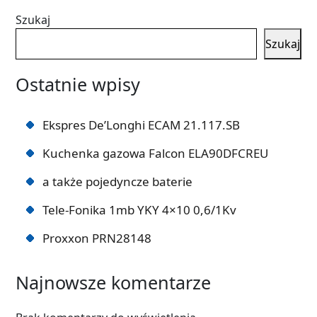
Szukaj
Szukaj
Ostatnie wpisy
Ekspres De’Longhi ECAM 21.117.SB
Kuchenka gazowa Falcon ELA90DFCREU
a także pojedyncze baterie
Tele-Fonika 1mb YKY 4×10 0,6/1Kv
Proxxon PRN28148
Najnowsze komentarze