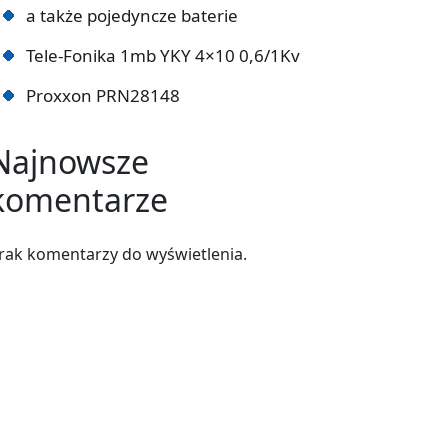
a także pojedyncze baterie
Tele-Fonika 1mb YKY 4×10 0,6/1Kv
Proxxon PRN28148
Najnowsze
komentarze
rak komentarzy do wyświetlenia.