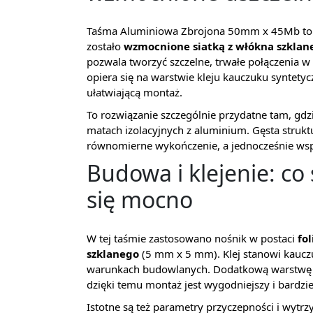
Taśma Aluminiowa Zbrojona 50mm x 45Mb to sa
zostało
wzmocnione siatką z włókna szklan
pozwala tworzyć szczelne, trwałe połączenia w 
opiera się na warstwie kleju kauczuku syntetyc
ułatwiającą montaż.
To rozwiązanie szczególnie przydatne tam, gdz
matach izolacyjnych z aluminium. Gęsta strukt
równomierne wykończenie, a jednocześnie wsp
Budowa i klejenie: co
się mocno
W tej taśmie zastosowano nośnik w postaci
fo
szklanego
(5 mm x 5 mm). Klej stanowi kaucz
warunkach budowlanych. Dodatkową warstwę sta
dzięki temu montaż jest wygodniejszy i bardzi
Istotne są też parametry przyczepności i wytrz