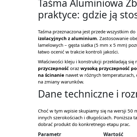
Taśma Aluminiowa Z
praktyce: gdzie ją st
Taśma przeznaczona jest przede wszystkim do 
izolacyjnych z aluminium
. Zastosowanie ob
lamelowych – gęsta siatka (5 mm x 5 mm) pozw
łatwo ocenić w trakcie kontroli jakości.
Właściwości kleju i konstrukcji przekładają s
przyczepność
oraz
wysoką przyczepność p
na ścinanie
nawet w różnych temperaturach, c
na zmiany warunków.
Dane techniczne i ro
Choć w tym wpisie skupiamy się na wersji 50 
innych szerokościach i długościach. Poniższa 
dobrać produkt do konkretnego etapu prac.
Parametr
Wartość