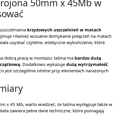
brojona 50mm x 45Mb w
osować
uszczelniania
krzyżowych uszczelnień w matach
ejmuje również wizualne domykanie połączeń na matach
ala uzyskać czytelne, estetyczne wykończenie, które
ię na dobrą pracę w montażu: taśma ma
bardzo dużą
oczątkową
. Dodatkowo wykazuje
dużą wytrzymałość
o jest szczególnie istotne przy elementach narażonych
zmiary
mm x 45 Mb, warto wiedzieć, że taśma występuje także w
tabela zawiera pełne dane techniczne, które pomagają