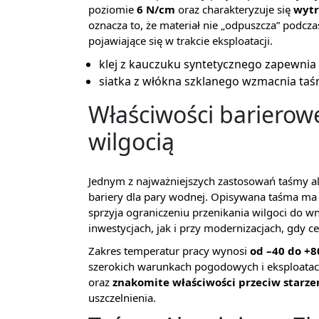
poziomie
6 N/cm
oraz charakteryzuje się
wytr
oznacza to, że materiał nie „odpuszcza” podcza
pojawiające się w trakcie eksploatacji.
klej z kauczuku syntetycznego zapewni
siatka z włókna szklanego wzmacnia taś
Właściwości barierowe
wilgocią
Jednym z najważniejszych zastosowań taśmy al
bariery dla pary wodnej. Opisywana taśma m
sprzyja ograniczeniu przenikania wilgoci do 
inwestycjach, jak i przy modernizacjach, gdy c
Zakres temperatur pracy wynosi
od –40 do +8
szerokich warunkach pogodowych i eksploatacy
oraz
znakomite właściwości przeciw starzen
uszczelnienia.