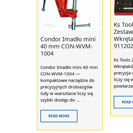
Ks Too
Zestaw
Wkręta
Condor Imadło mini
91120
40 mm CON-WVM-
1004
Ks Tools
Wkrętakó
Condor Imadło mini 40 mm
precyzja 
CON-WVM-1004 —
liczy się
kompaktowe narzędzie do
powtarzaln
precyzyjnych drobiazgów
Gdy w warsztacie liczy się
szybki dostęp do ...
READ
READ MORE