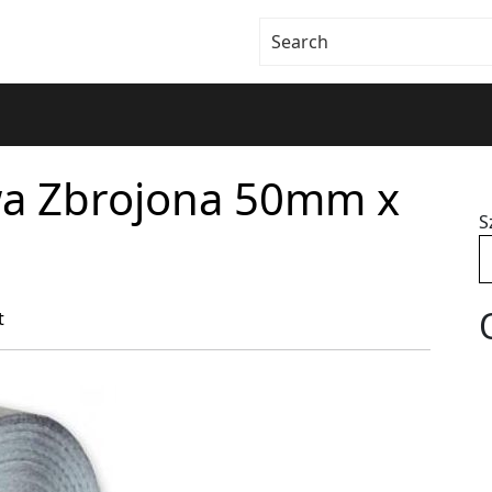
a Zbrojona 50mm x
S
t