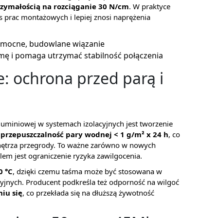
zymałością na rozciąganie 30 N/cm
. W praktyce
s prac montażowych i lepiej znosi naprężenia
a mocne, budowlane wiązanie
mę i pomaga utrzymać stabilność połączenia
: ochrona przed parą i
uminiowej w systemach izolacyjnych jest tworzenie
a
przepuszczalność pary wodnej < 1 g/m² x 24 h
, co
wnętrza przegrody. To ważne zarówno w nowych
elem jest ograniczenie ryzyka zawilgocenia.
0 °C
, dzięki czemu taśma może być stosowana w
jnych. Producent podkreśla też odporność na wilgoć
iu się
, co przekłada się na dłuższą żywotność