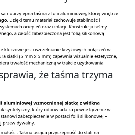
moprzylepna taśma z folii aluminiowej, której wnętrze
ego
. Dzięki temu materiał zachowuje stabilność i
systemach ociepleń oraz izolacji. Konstrukcja taśmy
znego, a całość zabezpieczona jest folią silikonową
ie kluczowe jest uszczelnianie krzyżowych połączeń w
ura siatki (5 mm x 5 mm) zapewnia wizualnie estetyczne,
iera trwałość mechaniczną w trakcie użytkowania.
 sprawia, że taśma trzyma
lii aluminiowej wzmocnionej siatką z włókna
uk syntetyczny, który odpowiada za pewne łączenie w
nowi zabezpieczenie w postaci folii silikonowej –
ej przewidywalny.
ymałości. Taśma osiąga przyczepność do stali na