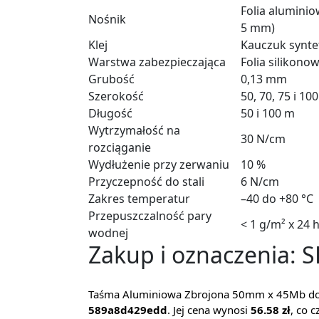
Folia alumini
Nośnik
5 mm)
Klej
Kauczuk synte
Warstwa zabezpieczająca
Folia silikono
Grubość
0,13 mm
Szerokość
50, 70, 75 i 1
Długość
50 i 100 m
Wytrzymałość na
30 N/cm
rozciąganie
Wydłużenie przy zerwaniu
10 %
Przyczepność do stali
6 N/cm
Zakres temperatur
–40 do +80 °C
Przepuszczalność pary
< 1 g/m² x 24 
wodnej
Zakup i oznaczenia: 
Taśma Aluminiowa Zbrojona 50mm x 45Mb dos
589a8d429edd
. Jej cena wynosi
56.58 zł
, co 