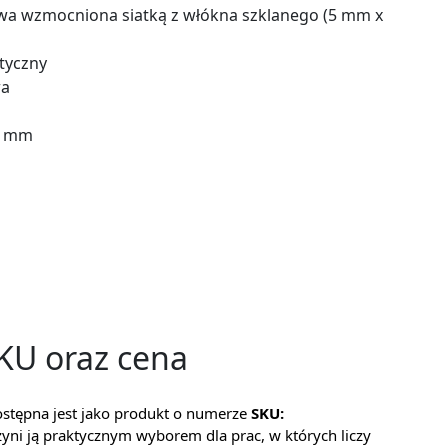
owa wzmocniona siatką z włókna szklanego (5 mm x
tyczny
wa
00 mm
h
SKU oraz cena
tępna jest jako produkt o numerze
SKU:
czyni ją praktycznym wyborem dla prac, w których liczy