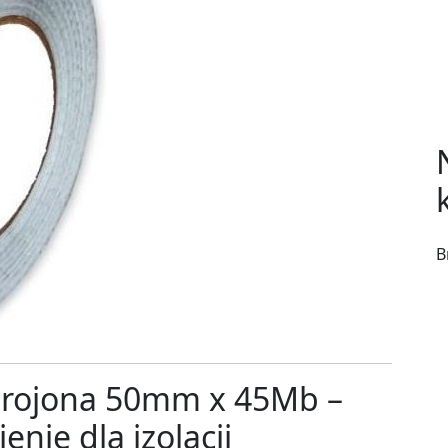
B
brojona 50mm x 45Mb –
nie dla izolacji