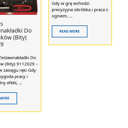
Gdy w grę wchodzi
precyzyjna obróbka i praca z
ogniem, ...
ls
nakładki Do
READ MORE
ków (Bity)
29
 Zestawnakładki Do
w (Bity) 9112029 –
w zasięgu ręki Gdy
 wygoda pracy i
y efekt, ...
 MORE