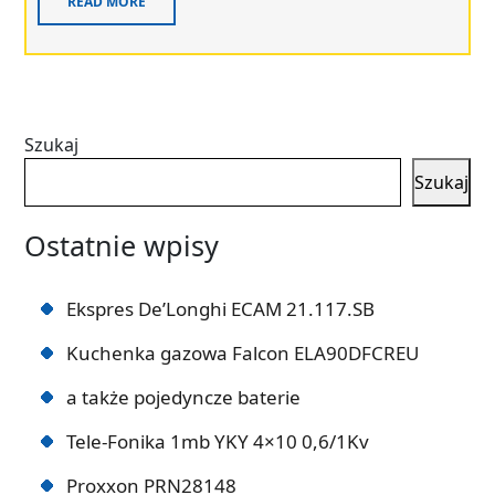
READ MORE
Szukaj
Szukaj
Ostatnie wpisy
Ekspres De’Longhi ECAM 21.117.SB
Kuchenka gazowa Falcon ELA90DFCREU
a także pojedyncze baterie
Tele-Fonika 1mb YKY 4×10 0,6/1Kv
Proxxon PRN28148