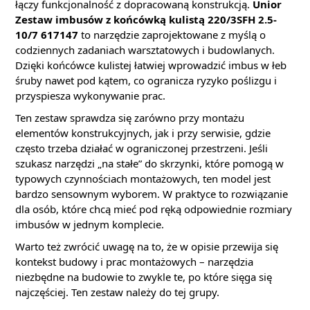
łączy funkcjonalność z dopracowaną konstrukcją.
Unior
Zestaw imbusów z końcówką kulistą 220/3SFH 2.5-
10/7 617147
to narzędzie zaprojektowane z myślą o
codziennych zadaniach warsztatowych i budowlanych.
Dzięki końcówce kulistej łatwiej wprowadzić imbus w łeb
śruby nawet pod kątem, co ogranicza ryzyko poślizgu i
przyspiesza wykonywanie prac.
Ten zestaw sprawdza się zarówno przy montażu
elementów konstrukcyjnych, jak i przy serwisie, gdzie
często trzeba działać w ograniczonej przestrzeni. Jeśli
szukasz narzędzi „na stałe” do skrzynki, które pomogą w
typowych czynnościach montażowych, ten model jest
bardzo sensownym wyborem. W praktyce to rozwiązanie
dla osób, które chcą mieć pod ręką odpowiednie rozmiary
imbusów w jednym komplecie.
Warto też zwrócić uwagę na to, że w opisie przewija się
kontekst budowy i prac montażowych – narzędzia
niezbędne na budowie to zwykle te, po które sięga się
najczęściej. Ten zestaw należy do tej grupy.