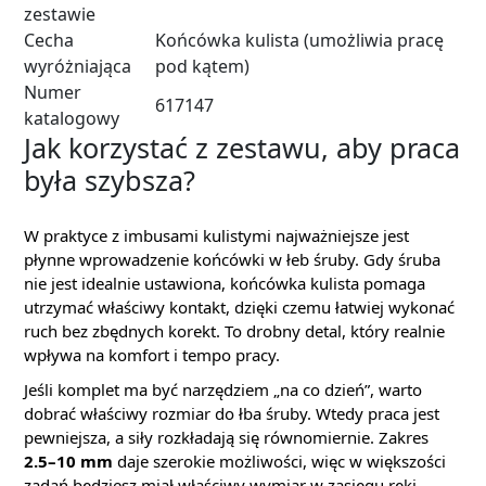
zestawie
Cecha
Końcówka kulista (umożliwia pracę
wyróżniająca
pod kątem)
Numer
617147
katalogowy
Jak korzystać z zestawu, aby praca
była szybsza?
W praktyce z imbusami kulistymi najważniejsze jest
płynne wprowadzenie końcówki w łeb śruby. Gdy śruba
nie jest idealnie ustawiona, końcówka kulista pomaga
utrzymać właściwy kontakt, dzięki czemu łatwiej wykonać
ruch bez zbędnych korekt. To drobny detal, który realnie
wpływa na komfort i tempo pracy.
Jeśli komplet ma być narzędziem „na co dzień”, warto
dobrać właściwy rozmiar do łba śruby. Wtedy praca jest
pewniejsza, a siły rozkładają się równomiernie. Zakres
2.5–10 mm
daje szerokie możliwości, więc w większości
zadań będziesz miał właściwy wymiar w zasięgu ręki.