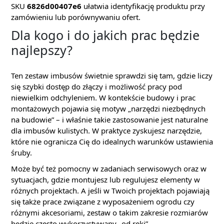
SKU
6826d00407e6
ułatwia identyfikację produktu przy
zamówieniu lub porównywaniu ofert.
Dla kogo i do jakich prac będzie
najlepszy?
Ten zestaw imbusów świetnie sprawdzi się tam, gdzie liczy
się szybki dostęp do złączy i możliwość pracy pod
niewielkim odchyleniem. W kontekście budowy i prac
montażowych pojawia się motyw „narzędzi niezbędnych
na budowie” – i właśnie takie zastosowanie jest naturalne
dla imbusów kulistych. W praktyce zyskujesz narzędzie,
które nie ogranicza Cię do idealnych warunków ustawienia
śruby.
Może być też pomocny w zadaniach serwisowych oraz w
sytuacjach, gdzie montujesz lub regulujesz elementy w
różnych projektach. A jeśli w Twoich projektach pojawiają
się także prace związane z wyposażeniem ogrodu czy
różnymi akcesoriami, zestaw o takim zakresie rozmiarów
będzie często wykorzystywany „od ręki”.