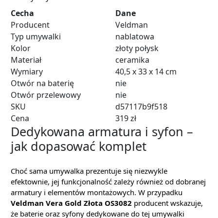
Cecha
Dane
Producent
Veldman
Typ umywalki
nablatowa
Kolor
złoty połysk
Materiał
ceramika
Wymiary
40,5 x 33 x 14 cm
Otwór na baterię
nie
Otwór przelewowy
nie
SKU
d57117b9f518
Cena
319 zł
Dedykowana armatura i syfon –
jak dopasować komplet
Choć sama umywalka prezentuje się niezwykle
efektownie, jej funkcjonalność zależy również od dobranej
armatury i elementów montażowych. W przypadku
Veldman Vera Gold Złota OS3082
producent wskazuje,
że baterie oraz syfony dedykowane do tej umywalki