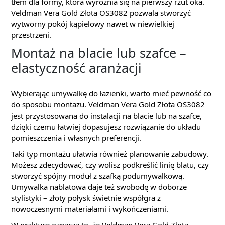
tłem dla formy, która wyróżnia się na pierwszy rzut oka.
Veldman Vera Gold Złota OS3082 pozwala stworzyć
wytworny pokój kąpielowy nawet w niewielkiej
przestrzeni.
Montaż na blacie lub szafce –
elastyczność aranżacji
Wybierając umywalkę do łazienki, warto mieć pewność co
do sposobu montażu. Veldman Vera Gold Złota OS3082
jest przystosowana do instalacji na blacie lub na szafce,
dzięki czemu łatwiej dopasujesz rozwiązanie do układu
pomieszczenia i własnych preferencji.
Taki typ montażu ułatwia również planowanie zabudowy.
Możesz zdecydować, czy wolisz podkreślić linię blatu, czy
stworzyć spójny moduł z szafką podumywalkową.
Umywalka nablatowa daje też swobodę w doborze
stylistyki – złoty połysk świetnie współgra z
nowoczesnymi materiałami i wykończeniami.