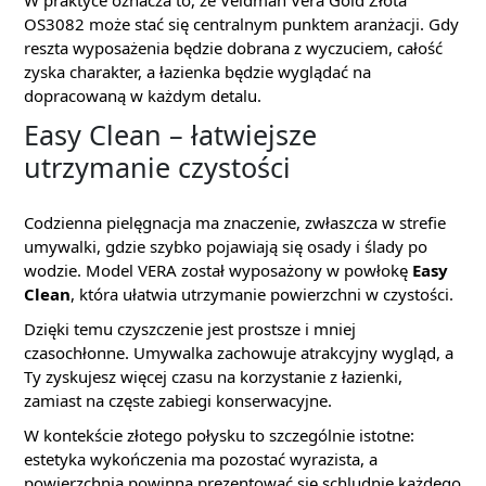
W praktyce oznacza to, że Veldman Vera Gold Złota
OS3082 może stać się centralnym punktem aranżacji. Gdy
reszta wyposażenia będzie dobrana z wyczuciem, całość
zyska charakter, a łazienka będzie wyglądać na
dopracowaną w każdym detalu.
Easy Clean – łatwiejsze
utrzymanie czystości
Codzienna pielęgnacja ma znaczenie, zwłaszcza w strefie
umywalki, gdzie szybko pojawiają się osady i ślady po
wodzie. Model VERA został wyposażony w powłokę
Easy
Clean
, która ułatwia utrzymanie powierzchni w czystości.
Dzięki temu czyszczenie jest prostsze i mniej
czasochłonne. Umywalka zachowuje atrakcyjny wygląd, a
Ty zyskujesz więcej czasu na korzystanie z łazienki,
zamiast na częste zabiegi konserwacyjne.
W kontekście złotego połysku to szczególnie istotne:
estetyka wykończenia ma pozostać wyrazista, a
powierzchnia powinna prezentować się schludnie każdego