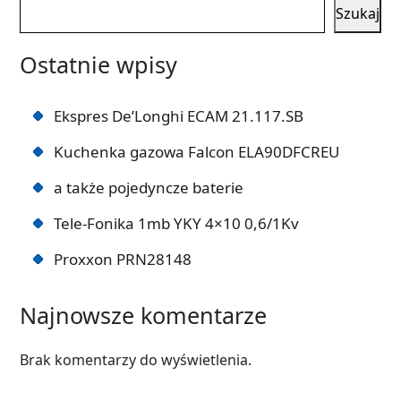
Szukaj
Ostatnie wpisy
Ekspres De’Longhi ECAM 21.117.SB
Kuchenka gazowa Falcon ELA90DFCREU
a także pojedyncze baterie
Tele-Fonika 1mb YKY 4×10 0,6/1Kv
Proxxon PRN28148
Najnowsze komentarze
Brak komentarzy do wyświetlenia.