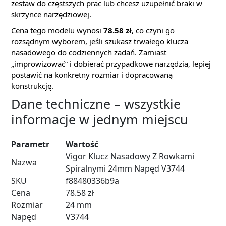
zestaw do częstszych prac lub chcesz uzupełnić braki w
skrzynce narzędziowej.
Cena tego modelu wynosi
78.58 zł
, co czyni go
rozsądnym wyborem, jeśli szukasz trwałego klucza
nasadowego do codziennych zadań. Zamiast
„improwizować” i dobierać przypadkowe narzędzia, lepiej
postawić na konkretny rozmiar i dopracowaną
konstrukcję.
Dane techniczne – wszystkie
informacje w jednym miejscu
Parametr
Wartość
Vigor Klucz Nasadowy Z Rowkami
Nazwa
Spiralnymi 24mm Napęd V3744
SKU
f88480336b9a
Cena
78.58 zł
Rozmiar
24 mm
Napęd
V3744