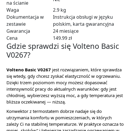
na ścianie
Waga
2.9 kg
Dokumentacja w
Instrukcja obsługi w języku
zestawie
polskim, karta gwarancyjna
Gwarancja
24 miesiące
Cena
149.99 zł
Gdzie sprawdzi się Volteno Basic
V0267?
Volteno Basic V0267
jest rozwiązaniem, które sprawdza
się wtedy, gdy chcesz zyskać elastyczność w ogrzewaniu.
Dzięki trzem poziomom mocy możesz dopasować
intensywność pracy do aktualnych warunków: gdy jest
chłodniej, wybierzesz wyższą moc, a gdy temperatura jest
bliższa oczekiwanej — niższą.
Konwektor z termostatem dobrze nadaje się do
utrzymania komfortu w pomieszczeniach, w których
zależy Ci na stabilnej temperaturze. W praktyce oznacza to
mniej „skoków” i łatwiejsze zarządzanie ogrzewaniem w