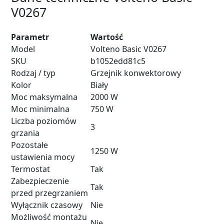
V0267
Parametr
Wartość
Model
Volteno Basic V0267
SKU
b1052edd81c5
Rodzaj / typ
Grzejnik konwektorowy
Kolor
Biały
Moc maksymalna
2000 W
Moc minimalna
750 W
Liczba poziomów
3
grzania
Pozostałe
1250 W
ustawienia mocy
Termostat
Tak
Zabezpieczenie
Tak
przed przegrzaniem
Wyłącznik czasowy
Nie
Możliwość montażu
Nie