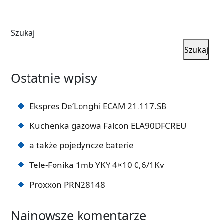
Szukaj
Szukaj
Ostatnie wpisy
Ekspres De’Longhi ECAM 21.117.SB
Kuchenka gazowa Falcon ELA90DFCREU
a także pojedyncze baterie
Tele-Fonika 1mb YKY 4×10 0,6/1Kv
Proxxon PRN28148
Najnowsze komentarze