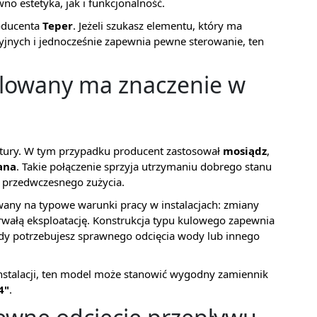
no estetyka, jak i funkcjonalność.
roducenta
Teper
. Jeżeli szukasz elementu, który ma
jnych i jednocześnie zapewnia pewne sterowanie, ten
klowany ma znaczenie w
tury. W tym przypadku producent zastosował
mosiądz
,
ana
. Takie połączenie sprzyja utrzymaniu dobrego stanu
 przedwczesnego zużycia.
wany na typowe warunki pracy w instalacjach: zmiany
wałą eksploatację. Konstrukcja typu kulowego zapewnia
gdy potrzebujesz sprawnego odcięcia wody lub innego
 instalacji, ten model może stanowić wygodny zamiennik
4"
.