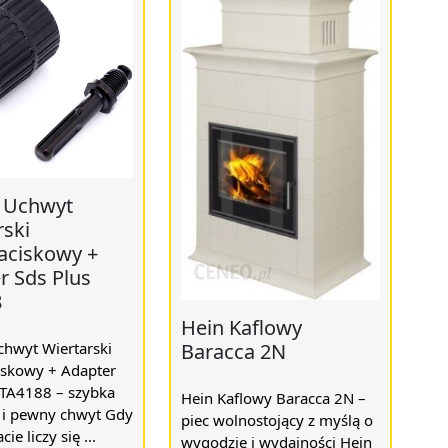
 Uchwyt
rski
ciskowy +
r Sds Plus
8
Hein Kaflowy
Baracca 2N
chwyt Wiertarski
skowy + Adapter
 TA4188 – szybka
Hein Kaflowy Baracca 2N –
i pewny chwyt Gdy
piec wolnostojący z myślą o
ie liczy się ...
wygodzie i wydajności Hein