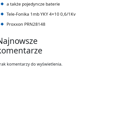
a także pojedyncze baterie
Tele-Fonika 1mb YKY 4×10 0,6/1Kv
Proxxon PRN28148
Najnowsze
komentarze
rak komentarzy do wyświetlenia.