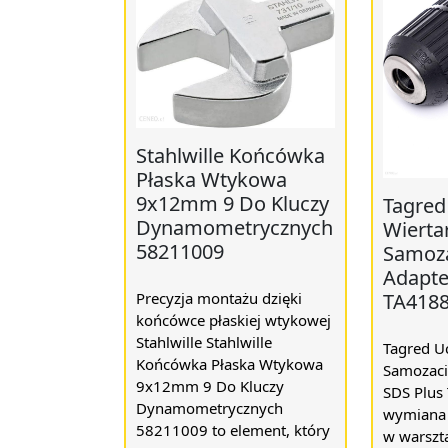
Stahlwille Końcówka
Płaska Wtykowa
9x12mm 9 Do Kluczy
Tagred
Dynamometrycznych
Wierta
58211009
Samoza
Adapte
TA418
Precyzja montażu dzięki
końcówce płaskiej wtykowej
Stahlwille Stahlwille
Tagred U
Końcówka Płaska Wtykowa
Samozaci
9x12mm 9 Do Kluczy
SDS Plus
Dynamometrycznych
wymiana 
58211009 to element, który
w warsztac