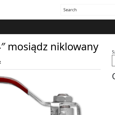
″ mosiądz niklowany
S
t