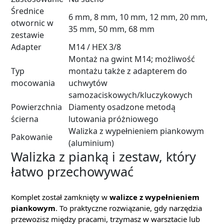
Średnice
6 mm, 8 mm, 10 mm, 12 mm, 20 mm,
otwornic w
35 mm, 50 mm, 68 mm
zestawie
Adapter
M14 / HEX 3/8
Montaż na gwint M14; możliwość
Typ
montażu także z adapterem do
mocowania
uchwytów
samozaciskowych/kluczykowych
Powierzchnia
Diamenty osadzone metodą
ścierna
lutowania próżniowego
Walizka z wypełnieniem piankowym
Pakowanie
(aluminium)
Walizka z pianką i zestaw, który
łatwo przechowywać
Komplet został zamknięty w
walizce z wypełnieniem
piankowym
. To praktyczne rozwiązanie, gdy narzędzia
przewozisz między pracami, trzymasz w warsztacie lub