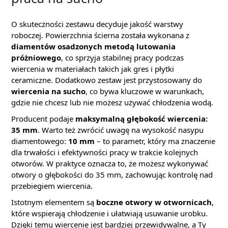
O skuteczności zestawu decyduje jakość warstwy
roboczej. Powierzchnia ścierna została wykonana z
diamentów osadzonych metodą lutowania
próżniowego
, co sprzyja stabilnej pracy podczas
wiercenia w materiałach takich jak gres i płytki
ceramiczne. Dodatkowo zestaw jest przystosowany do
wiercenia na sucho
, co bywa kluczowe w warunkach,
gdzie nie chcesz lub nie możesz używać chłodzenia wodą.
Producent podaje
maksymalną głębokość wiercenia:
35 mm
. Warto też zwrócić uwagę na wysokość nasypu
diamentowego:
10 mm
– to parametr, który ma znaczenie
dla trwałości i efektywności pracy w trakcie kolejnych
otworów. W praktyce oznacza to, że możesz wykonywać
otwory o głębokości do 35 mm, zachowując kontrolę nad
przebiegiem wiercenia.
Istotnym elementem są
boczne otwory w otwornicach
,
które wspierają chłodzenie i ułatwiają usuwanie urobku.
Dzięki temu wiercenie jest bardziej przewidywalne, a Ty