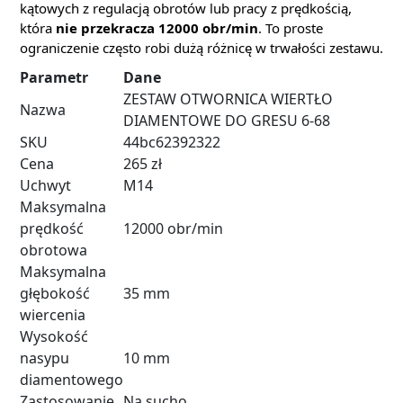
kątowych z regulacją obrotów lub pracy z prędkością,
która
nie przekracza 12000 obr/min
. To proste
ograniczenie często robi dużą różnicę w trwałości zestawu.
Parametr
Dane
ZESTAW OTWORNICA WIERTŁO
Nazwa
DIAMENTOWE DO GRESU 6-68
SKU
44bc62392322
Cena
265 zł
Uchwyt
M14
Maksymalna
prędkość
12000 obr/min
obrotowa
Maksymalna
głębokość
35 mm
wiercenia
Wysokość
nasypu
10 mm
diamentowego
Zastosowanie
Na sucho