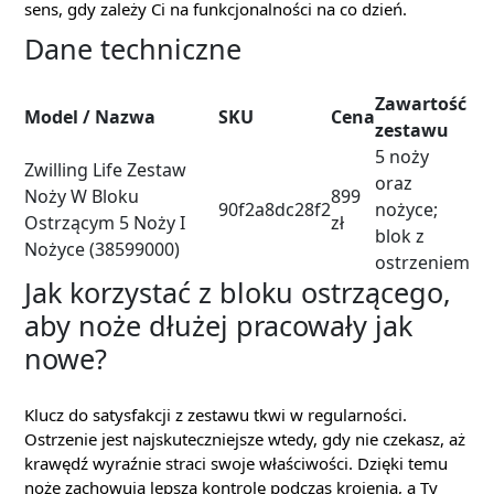
sens, gdy zależy Ci na funkcjonalności na co dzień.
Dane techniczne
Zawartość
Model / Nazwa
SKU
Cena
zestawu
5 noży
Zwilling Life Zestaw
oraz
Noży W Bloku
899
90f2a8dc28f2
nożyce;
Ostrzącym 5 Noży I
zł
blok z
Nożyce (38599000)
ostrzeniem
Jak korzystać z bloku ostrzącego,
aby noże dłużej pracowały jak
nowe?
Klucz do satysfakcji z zestawu tkwi w regularności.
Ostrzenie jest najskuteczniejsze wtedy, gdy nie czekasz, aż
krawędź wyraźnie straci swoje właściwości. Dzięki temu
noże zachowują lepszą kontrolę podczas krojenia, a Ty