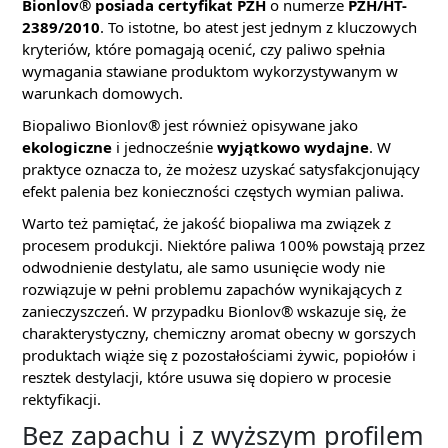
Bionlov® posiada certyfikat PZH
o numerze
PZH/HT-
2389/2010
. To istotne, bo atest jest jednym z kluczowych
kryteriów, które pomagają ocenić, czy paliwo spełnia
wymagania stawiane produktom wykorzystywanym w
warunkach domowych.
Biopaliwo Bionlov® jest również opisywane jako
ekologiczne
i jednocześnie
wyjątkowo wydajne
. W
praktyce oznacza to, że możesz uzyskać satysfakcjonujący
efekt palenia bez konieczności częstych wymian paliwa.
Warto też pamiętać, że jakość biopaliwa ma związek z
procesem produkcji. Niektóre paliwa 100% powstają przez
odwodnienie destylatu, ale samo usunięcie wody nie
rozwiązuje w pełni problemu zapachów wynikających z
zanieczyszczeń. W przypadku Bionlov® wskazuje się, że
charakterystyczny, chemiczny aromat obecny w gorszych
produktach wiąże się z pozostałościami żywic, popiołów i
resztek destylacji, które usuwa się dopiero w procesie
rektyfikacji.
Bez zapachu i z wyższym profilem