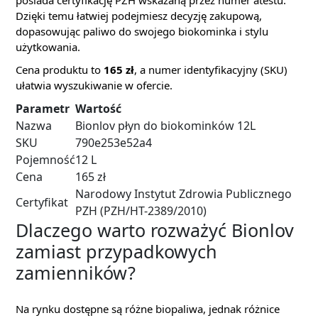
posiada certyfikację PZH wskazaną przez numer atestu.
Dzięki temu łatwiej podejmiesz decyzję zakupową,
dopasowując paliwo do swojego biokominka i stylu
użytkowania.
Cena produktu to
165 zł
, a numer identyfikacyjny (SKU)
ułatwia wyszukiwanie w ofercie.
Parametr
Wartość
Nazwa
Bionlov płyn do biokominków 12L
SKU
790e253e52a4
Pojemność
12 L
Cena
165 zł
Narodowy Instytut Zdrowia Publicznego
Certyfikat
PZH (PZH/HT-2389/2010)
Dlaczego warto rozważyć Bionlov
zamiast przypadkowych
zamienników?
Na rynku dostępne są różne biopaliwa, jednak różnice