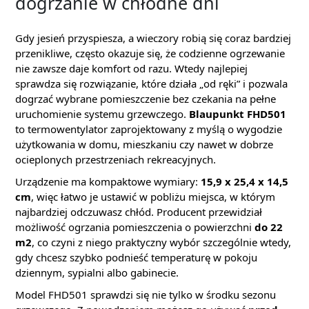
dogrzanie w chłodne dni
Gdy jesień przyspiesza, a wieczory robią się coraz bardziej
przenikliwe, często okazuje się, że codzienne ogrzewanie
nie zawsze daje komfort od razu. Wtedy najlepiej
sprawdza się rozwiązanie, które działa „od ręki” i pozwala
dogrzać wybrane pomieszczenie bez czekania na pełne
uruchomienie systemu grzewczego.
Blaupunkt FHD501
to termowentylator zaprojektowany z myślą o wygodzie
użytkowania w domu, mieszkaniu czy nawet w dobrze
ocieplonych przestrzeniach rekreacyjnych.
Urządzenie ma kompaktowe wymiary:
15,9 x 25,4 x 14,5
cm
, więc łatwo je ustawić w pobliżu miejsca, w którym
najbardziej odczuwasz chłód. Producent przewidział
możliwość ogrzania pomieszczenia o powierzchni
do 22
m2
, co czyni z niego praktyczny wybór szczególnie wtedy,
gdy chcesz szybko podnieść temperaturę w pokoju
dziennym, sypialni albo gabinecie.
Model FHD501 sprawdzi się nie tylko w środku sezonu