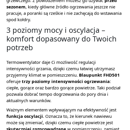
grzewczego. Z powodzeniem możesz go używać
przed
sezonem
, kiedy główne źródło ogrzewania jeszcze nie
pracuje, a poranki są rześkie i nie zachęcają do wstawania
spod kołdry.
3 poziomy mocy i oscylacja –
komfort dopasowany do Twoich
potrzeb
Termowentylator daje Ci możliwość regulacji
intensywności grzania, dzięki czemu łatwiej utrzymasz
przyjemny klimat w pomieszczeniu.
Blaupunkt FHD501
oferuje
trzy poziomy intensywności ogrzewania
:
ciepłe, gorące oraz bardzo gorące powietrze. Taki podział
pozwala dobrać tempo dogrzewania do pory dnia i
aktualnych warunków.
Ważnym elementem wpływającym na efektywność jest
funkcja oscylacji
. Oznacza to, że kierunek nawiewu
może się zmieniać, dzięki czemu ciepłe powietrze jest
skuteczniej rozprowadzane
w pomieszczeniu, zamiast