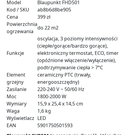
Model
Blaupunkt FHD501
Kod / SKU
ab8b6d8be905
Cena
399 zł
Powierzchnia
do 22 m2
ogrzewania
oscylacja, 3 poziomy intensywności
(ciepłe/gorące/bardzo gorące),
Funkcje
elektroniczny termostat, ECO, timer
(opóźnione włączenie/wyłączenie),
podtrzymywanie ciepła > 7°C
Element
ceramiczny PTC (trwały,
grzejny
energooszczędny)
Zasilanie
220-240 V ~ 50/60 Hz
Moc
1800-2000 W
Wymiary
15,9 x 25,4 x 14,5 cm
Waga
1,6 kg
Wyświetlacz
LED
EAN
5901750501593