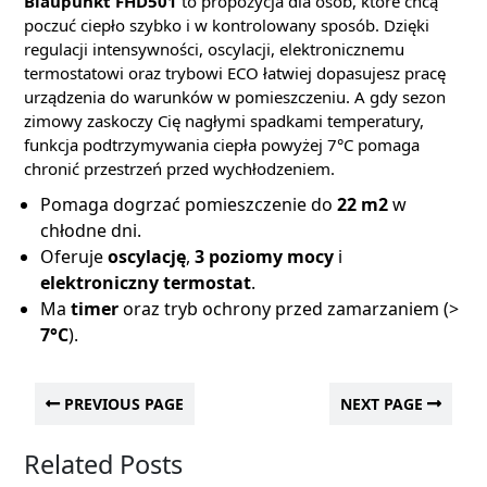
Blaupunkt FHD501
to propozycja dla osób, które chcą
poczuć ciepło szybko i w kontrolowany sposób. Dzięki
regulacji intensywności, oscylacji, elektronicznemu
termostatowi oraz trybowi ECO łatwiej dopasujesz pracę
urządzenia do warunków w pomieszczeniu. A gdy sezon
zimowy zaskoczy Cię nagłymi spadkami temperatury,
funkcja podtrzymywania ciepła powyżej 7°C pomaga
chronić przestrzeń przed wychłodzeniem.
Pomaga dogrzać pomieszczenie do
22 m2
w
chłodne dni.
Oferuje
oscylację
,
3 poziomy mocy
i
elektroniczny termostat
.
Ma
timer
oraz tryb ochrony przed zamarzaniem (>
7°C
).
PREVIOUS PAGE
NEXT PAGE
Related Posts