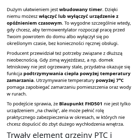
Dużym ułatwieniem jest
wbudowany timer
. Dzięki
niemu możesz
włączyć lub wyłączyć urządzenie z
opóźnieniem czasowym
. To wygodne szczególnie wtedy,
gdy chcesz, aby termowentylator rozpoczął pracę przed
Twoim powrotem do domu albo wyłączył się po
określonym czasie, bez konieczności ręcznej obsługi.
Producent przewidział też potrzeby związane z dłuższą
nieobecnością. Gdy zimą wyjeżdżasz, a np. domek
letniskowy nie jest ogrzewany stale, przydatna okazuje się
funkcja
podtrzymywania ciepła powyżej temperatury
zamarzania
. Utrzymywanie temperatury
powyżej 7°C
pomaga zapobiegać zamarzaniu pomieszczenia oraz wody
w rurach.
To podejście sprawia, że
Blaupunkt FHD501
nie jest tylko
urządzeniem „na chwilę”, ale może pełnić rolę
praktycznego zabezpieczenia w okresach, w których nie
chcesz dopuścić do zbyt dużego wychłodzenia wnętrza.
Trwały element grzejny PTC i