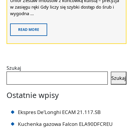
Unior Zestaw imbusów z końcówką kulistą – precyzja
w zasięgu ręki Gdy liczy się szybki dostęp do śrub i
wygodna ...
READ MORE
Szukaj
Szukaj
Ostatnie wpisy
Ekspres De’Longhi ECAM 21.117.SB
Kuchenka gazowa Falcon ELA90DFCREU