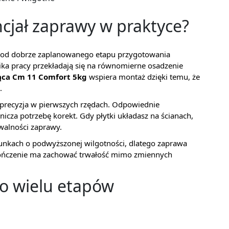
cjał zaprawy w praktyce?
ij od dobrze zaplanowanego etapu przygotowania
nika pracy przekładają się na równomierne osadzenie
ąca Cm 11 Comfort 5kg
wspiera montaż dzięki temu, że
.
ę precyzja w pierwszych rzędach. Odpowiednie
icza potrzebę korekt. Gdy płytki układasz na ścianach,
walności zaprawy.
unkach o podwyższonej wilgotności, dlatego zaprawa
ończenie ma zachować trwałość mimo zmiennych
do wielu etapów