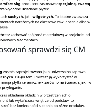
Comfort 5kg
producent zastosował
specjalną, zwartą
iera wygodne układanie płytek.
niach
suchych
, jak i
wilgotnych
. To istotne zwłaszcza
elementach narażonych na okresowe zawilgocenie albo w
zasie.
chcesz zachować spójność materiałową w projekcie: od
pionowych fragmentach.
stosowań sprawdzi się CM
kg
została zaprojektowana jako uniwersalna zaprawa
icznych
. Dzięki temu możesz ją wykorzystać w
nują płytki ceramiczne – zarówno na ścianach, jak i w
e przyleganie.
zas układania okładzin w przestrzeniach o
emont lub wykańczasz wnętrze od podstaw, to
 stref, bez konieczności sięgania po różne produkty.