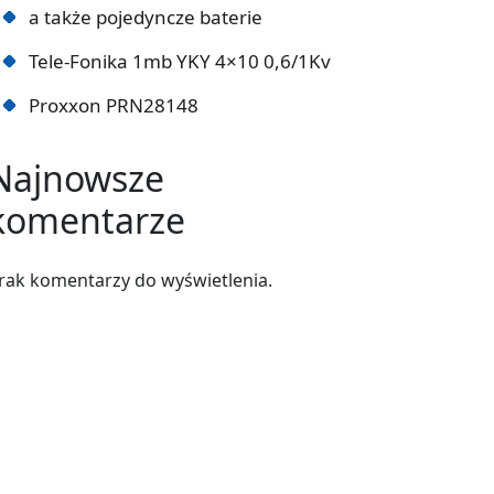
a także pojedyncze baterie
Tele-Fonika 1mb YKY 4×10 0,6/1Kv
Proxxon PRN28148
Najnowsze
komentarze
rak komentarzy do wyświetlenia.