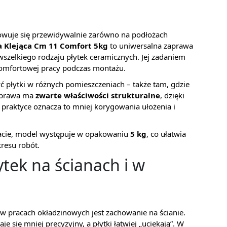
owuje się przewidywalnie zarówno na podłożach
a Klejąca Cm 11 Comfort 5kg
to uniwersalna zaprawa
wszelkiego rodzaju płytek ceramicznych. Jej zadaniem
komfortowej pracy podczas montażu.
yć płytki w różnych pomieszczeniach – także tam, gdzie
aprawa ma
zwarte właściwości strukturalne
, dzięki
praktyce oznacza to mniej korygowania ułożenia i
macie, model występuje w opakowaniu
5 kg
, co ułatwia
kresu robót.
tek na ścianach i w
 w pracach okładzinowych jest zachowanie na ścianie.
e się mniej precyzyjny, a płytki łatwiej „uciekają”. W