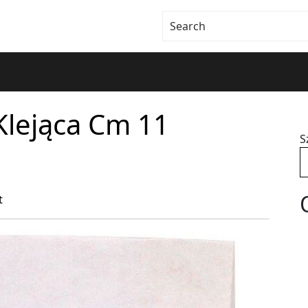
Klejąca Cm 11
S
t