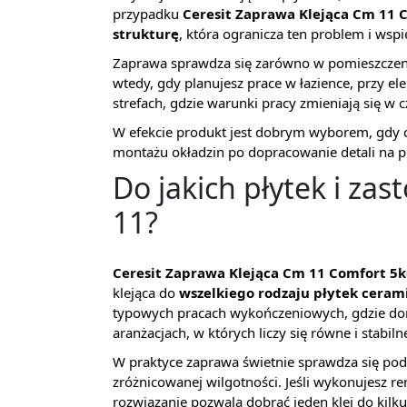
przypadku
Ceresit Zaprawa Klejąca Cm 11 
strukturę
, która ogranicza ten problem i wsp
Zaprawa sprawdza się zarówno w pomieszcze
wtedy, gdy planujesz prace w łazience, przy 
strefach, gdzie warunki pracy zmieniają się w c
W efekcie produkt jest dobrym wyborem, gdy 
montażu okładzin po dopracowanie detali na 
Do jakich płytek i za
11?
Ceresit Zaprawa Klejąca Cm 11 Comfort 5
klejąca do
wszelkiego rodzaju płytek ceram
typowych pracach wykończeniowych, gdzie domi
aranżacjach, w których liczy się równe i stabiln
W praktyce zaprawa świetnie sprawdza się podc
zróżnicowanej wilgotności. Jeśli wykonujesz r
rozwiązanie pozwala dobrać jeden klej do kilku