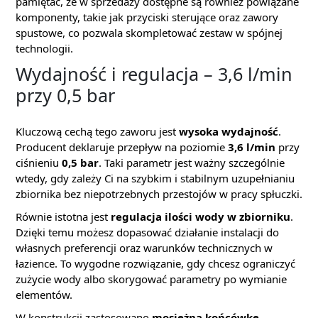
pamiętać, że w sprzedaży dostępne są również powiązane
komponenty, takie jak przyciski sterujące oraz zawory
spustowe, co pozwala skompletować zestaw w spójnej
technologii.
Wydajność i regulacja – 3,6 l/min
przy 0,5 bar
Kluczową cechą tego zaworu jest
wysoka wydajność
.
Producent deklaruje przepływ na poziomie
3,6 l/min
przy
ciśnieniu
0,5 bar
. Taki parametr jest ważny szczególnie
wtedy, gdy zależy Ci na szybkim i stabilnym uzupełnianiu
zbiornika bez niepotrzebnych przestojów w pracy spłuczki.
Równie istotna jest
regulacja ilości wody w zbiorniku
.
Dzięki temu możesz dopasować działanie instalacji do
własnych preferencji oraz warunków technicznych w
łazience. To wygodne rozwiązanie, gdy chcesz ograniczyć
zużycie wody albo skorygować parametry po wymianie
elementów.
W konstrukcji zastosowano
mosiężną końcówkę