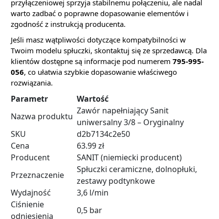
przyłączeniowej sprzyja stabilnemu połączeniu, ale nadal
warto zadbać o poprawne dopasowanie elementów i
zgodność z instrukcją producenta.
Jeśli masz wątpliwości dotyczące kompatybilności w
Twoim modelu spłuczki, skontaktuj się ze sprzedawcą. Dla
klientów dostępne są informacje pod numerem
795-995-
056
, co ułatwia szybkie dopasowanie właściwego
rozwiązania.
Parametr
Wartość
Zawór napełniający Sanit
Nazwa produktu
uniwersalny 3/8 – Oryginalny
SKU
d2b7134c2e50
Cena
63.99 zł
Producent
SANIT (niemiecki producent)
Spłuczki ceramiczne, dolnopłuki,
Przeznaczenie
zestawy podtynkowe
Wydajność
3,6 l/min
Ciśnienie
0,5 bar
odniesienia