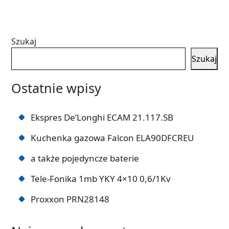
Szukaj
Szukaj
Ostatnie wpisy
Ekspres De’Longhi ECAM 21.117.SB
Kuchenka gazowa Falcon ELA90DFCREU
a także pojedyncze baterie
Tele-Fonika 1mb YKY 4×10 0,6/1Kv
Proxxon PRN28148