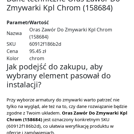
Zmywarki Kpl Chrom (158684)
Parametr
Wartość
Oras Zawór Do Zmywarki Kpl Chrom
Nazwa
(158684)
SKU
60912f186b2d
Cena
95.45 zł
Kolor
chrom
Jak podejść do zakupu, aby
wybrany element pasował do
instalacji?
Przy wyborze armatury do zmywarki warto patrzeć nie
tylko na wygląd, ale też na to, czy dane rozwiązanie będzie
zgodne z Twoim układem.
Oras Zawór Do Zmywarki Kpl
Chrom (158684)
jest oznaczony konkretnym SKU
(60912f186b2d), co ułatwia weryfikację produktu w
ofercie i zamówieniach.