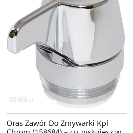
Oras Zawór Do Zmywarki Kpl
Chrom (158684) – co zyskujesz w