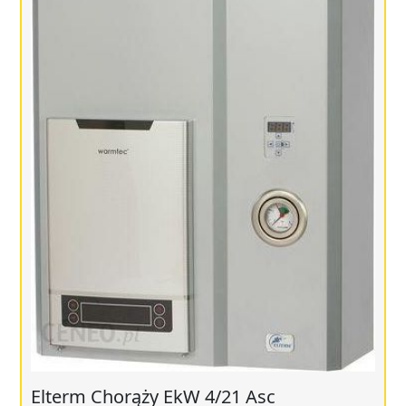
Elterm Chorąży EkW 4/21 Asc