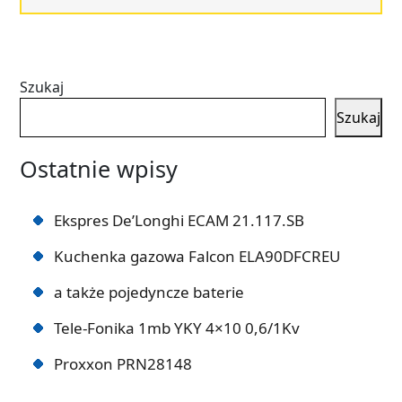
Szukaj
Szukaj
Ostatnie wpisy
Ekspres De’Longhi ECAM 21.117.SB
Kuchenka gazowa Falcon ELA90DFCREU
a także pojedyncze baterie
Tele-Fonika 1mb YKY 4×10 0,6/1Kv
Proxxon PRN28148