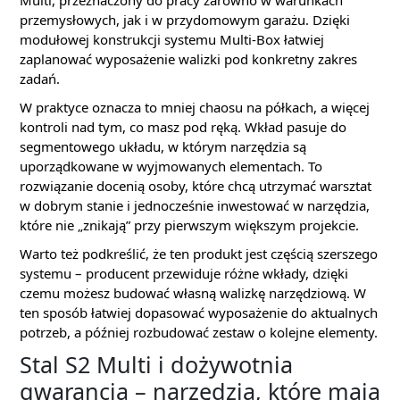
Multi, przeznaczony do pracy zarówno w warunkach
przemysłowych, jak i w przydomowym garażu. Dzięki
modułowej konstrukcji systemu Multi-Box łatwiej
zaplanować wyposażenie walizki pod konkretny zakres
zadań.
W praktyce oznacza to mniej chaosu na półkach, a więcej
kontroli nad tym, co masz pod ręką. Wkład pasuje do
segmentowego układu, w którym narzędzia są
uporządkowane w wyjmowanych elementach. To
rozwiązanie docenią osoby, które chcą utrzymać warsztat
w dobrym stanie i jednocześnie inwestować w narzędzia,
które nie „znikają” przy pierwszym większym projekcie.
Warto też podkreślić, że ten produkt jest częścią szerszego
systemu – producent przewiduje różne wkłady, dzięki
czemu możesz budować własną walizkę narzędziową. W
ten sposób łatwiej dopasować wyposażenie do aktualnych
potrzeb, a później rozbudować zestaw o kolejne elementy.
Stal S2 Multi i dożywotnia
gwarancja – narzędzia, które mają