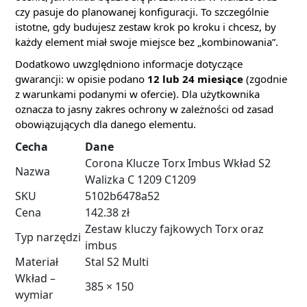
czy pasuje do planowanej konfiguracji. To szczególnie
istotne, gdy budujesz zestaw krok po kroku i chcesz, by
każdy element miał swoje miejsce bez „kombinowania”.
Dodatkowo uwzględniono informacje dotyczące
gwarancji: w opisie podano
12 lub 24 miesiące
(zgodnie
z warunkami podanymi w ofercie). Dla użytkownika
oznacza to jasny zakres ochrony w zależności od zasad
obowiązujących dla danego elementu.
Cecha
Dane
Corona Klucze Torx Imbus Wkład S2
Nazwa
Walizka C 1209 C1209
SKU
5102b6478a52
Cena
142.38 zł
Zestaw kluczy fajkowych Torx oraz
Typ narzędzi
imbus
Materiał
Stal S2 Multi
Wkład –
385 × 150
wymiar