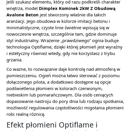
Jeśli szukasz elementu, który od razu podkreśli charakter
wnętrza, model
Dimplex Kominek 2kW Z Obudową
Avalone Beton
jest stworzony właśnie dla takich
aranżacji. Jego obudowa w kolorze imitacji betonu i
minimalistyczne, czyste linie świetnie wpisują się w
nowoczesne wnętrza, szczególnie tam, gdzie dominuje
styl industrialny. Wrażenie „prawdziwego” ognia buduje
technologia Optiflame, dzięki której płomień jest wyraźny
i estetyczny również wtedy, gdy nie korzystasz z trybu
grzania.
Co ważne, to rozwiązanie daje kontrolę nad atmosferą w
pomieszczeniu. Ogień można łatwo sterować z poziomu
dołączonego pilota, a dodatkowo dostępne są opcje
podświetlenia płomieni w kolorach czerwonym,
niebieskim lub pomarańczowym. Dla osób ceniących
dopasowanie nastroju do pory dnia lub rodzaju spotkania,
możliwość regulowania częstotliwości migotania płomieni
robi realną różnicę.
Efekt płomieni Optiflame i