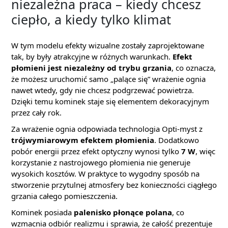
niezależna praca – kiedy chcesz
ciepło, a kiedy tylko klimat
W tym modelu efekty wizualne zostały zaprojektowane
tak, by były atrakcyjne w różnych warunkach.
Efekt
płomieni jest niezależny od trybu grzania
, co oznacza,
że możesz uruchomić samo „palące się” wrażenie ognia
nawet wtedy, gdy nie chcesz podgrzewać powietrza.
Dzięki temu kominek staje się elementem dekoracyjnym
przez cały rok.
Za wrażenie ognia odpowiada technologia Opti-myst z
trójwymiarowym efektem płomienia
. Dodatkowo
pobór energii przez efekt optyczny wynosi tylko
7 W
, więc
korzystanie z nastrojowego płomienia nie generuje
wysokich kosztów. W praktyce to wygodny sposób na
stworzenie przytulnej atmosfery bez konieczności ciągłego
grzania całego pomieszczenia.
Kominek posiada
palenisko płonące polana
, co
wzmacnia odbiór realizmu i sprawia, że całość prezentuje