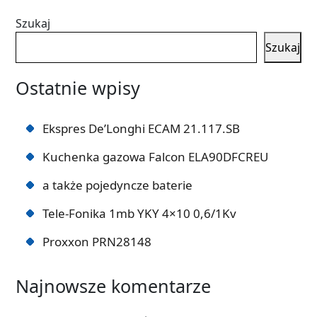
Szukaj
Szukaj
Ostatnie wpisy
Ekspres De’Longhi ECAM 21.117.SB
Kuchenka gazowa Falcon ELA90DFCREU
a także pojedyncze baterie
Tele-Fonika 1mb YKY 4×10 0,6/1Kv
Proxxon PRN28148
Najnowsze komentarze