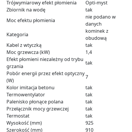
Trójwymiarowy efekt płomienia
Opti-myst
Zbiornik na wodę
tak
nie podano w
Moc efektu płomienia
danych
kominek z
Kategoria
obudową
Kabel z wtyczką
tak
Moc grzewcza (kW)
1,4
Efekt płomieni niezależny od trybu
tak
grzania
Pobór energii przez efekt optyczny
7
(W)
Kolor imitacja betonu
tak
Termowentylator
tak
Palenisko płonące polana
tak
Przełącznik mocy grzewczej
tak
Termostat
tak
Wysokość (mm)
925
Szerokość (mm)
910