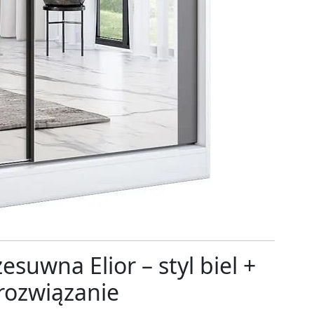
suwna Elior – styl biel +
 rozwiązanie