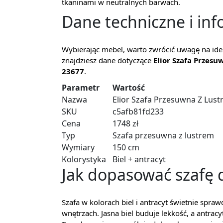
tkaninami w neutralnych barwach.
Dane techniczne i inf
Wybierając mebel, warto zwrócić uwagę na ide
znajdziesz dane dotyczące
Elior Szafa Przes
23677
.
Parametr
Wartość
Nazwa
Elior Szafa Przesuwna Z Lust
SKU
c5afb81fd233
Cena
1748 zł
Typ
Szafa przesuwna z lustrem
Wymiary
150 cm
Kolorystyka
Biel + antracyt
Jak dopasować szafę 
Szafa w kolorach biel i antracyt świetnie spraw
wnętrzach. Jasna biel buduje lekkość, a antracy