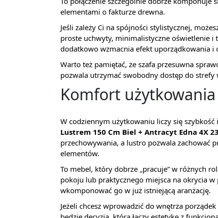
To połączenie szczególnie dobrze komponuje si
elementami o fakturze drewna.
Jeśli zależy Ci na spójności stylistycznej, mo
proste uchwyty, minimalistyczne oświetlenie i
dodatkowo wzmacnia efekt uporządkowania i cz
Warto też pamiętać, że szafa przesuwna sprawd
pozwala utrzymać swobodny dostęp do strefy w
Komfort użytkowania 
W codziennym użytkowaniu liczy się szybkość
Lustrem 150 Cm Biel + Antracyt Edna 4X 2
przechowywania, a lustro pozwala zachować 
elementów.
To mebel, który dobrze „pracuje” w różnych rol
pokoju lub praktycznego miejsca na okrycia w 
wkomponować go w już istniejącą aranżację.
Jeżeli chcesz wprowadzić do wnętrza porządek 
będzie decyzją, która łączy estetykę z funkcjona