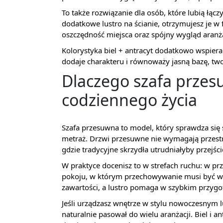
To także rozwiązanie dla osób, które lubią łą
dodatkowe lustro na ścianie, otrzymujesz je w f
oszczędność miejsca oraz spójny wygląd aranża
Kolorystyka biel + antracyt dodatkowo wspiera 
dodaje charakteru i równoważy jasną bazę, tw
Dlaczego szafa przes
codziennego życia
Szafa przesuwna to model, który sprawdza się
metraż. Drzwi przesuwne nie wymagają przestr
gdzie tradycyjne skrzydła utrudniałyby przejści
W praktyce docenisz to w strefach ruchu: w prz
pokoju, w którym przechowywanie musi być wy
zawartości, a lustro pomaga w szybkim przygot
Jeśli urządzasz wnętrze w stylu nowoczesnym 
naturalnie pasował do wielu aranżacji. Biel i a