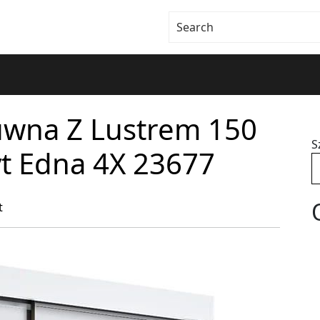
suwna Z Lustrem 150
S
yt Edna 4X 23677
t