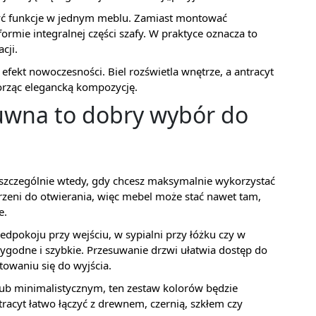
czyć funkcje w jednym meblu. Zamiast montować
ormie integralnej części szafy. W praktyce oznacza to
cji.
efekt nowoczesności. Biel rozświetla wnętrze, a antracyt
orząc elegancką kompozycję.
uwna to dobry wybór do
 szczególnie wtedy, gdy chcesz maksymalnie wykorzystać
zeni do otwierania, więc mebel może stać nawet tam,
e.
edpokoju przy wejściu, w sypialni przy łóżku czy w
godne i szybkie. Przesuwanie drzwi ułatwia dostęp do
owaniu się do wyjścia.
lub minimalistycznym, ten zestaw kolorów będzie
ntracyt łatwo łączyć z drewnem, czernią, szkłem czy