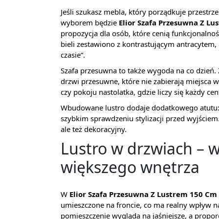
Jeśli szukasz mebla, który porządkuje przestr
wyborem będzie
Elior Szafa Przesuwna Z Lu
propozycja dla osób, które cenią funkcjonalno
bieli zestawiono z kontrastującym antracytem, 
czasie”.
Szafa przesuwna to także wygoda na co dzień.
drzwi przesuwne, które nie zabierają miejsca w
czy pokoju nastolatka, gdzie liczy się każdy cen
Wbudowane lustro dodaje dodatkowego atutu:
szybkim sprawdzeniu stylizacji przed wyjściem. 
ale też dekoracyjny.
Lustro w drzwiach – w
większego wnętrza
W
Elior Szafa Przesuwna Z Lustrem 150 Cm 
umieszczone na froncie, co ma realny wpływ na 
pomieszczenie wygląda na jaśniejsze, a proporcj