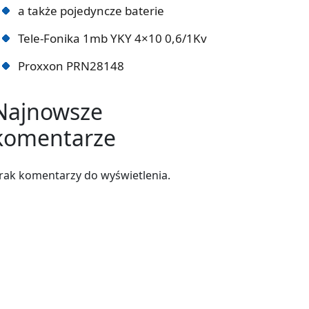
a także pojedyncze baterie
Tele-Fonika 1mb YKY 4×10 0,6/1Kv
Proxxon PRN28148
Najnowsze
komentarze
rak komentarzy do wyświetlenia.