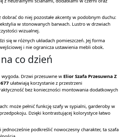
ę z neutralnymi ścianami, dodatkami w czerni oraz
żesz dobrać do niej pozostałe akcenty w podobnym duchu:
 tekstylia w stonowanych barwach. Lustro w drzwiach
ystości wizualnej.
zi się w różnych układach pomieszczeń. Jej forma
ejściowej i nie ogranicza ustawienia mebli obok.
na co dzień
 i wygoda. Drzwi przesuwne w
Elior Szafa Przesuwna Z
3677
ułatwiają korzystanie z przestrzeni
praktyczność bez konieczności montowania dodatkowych
ach: może pełnić funkcję szafy w sypialni, garderoby w
przedpokoju. Dzięki kontrastującej kolorystyce łatwo
i jednocześnie podkreślić nowoczesny charakter, ta szafa
lnością.