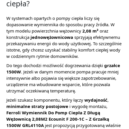
ciepła?
W systemach opartych o pompy ciepła liczy się
dopasowanie wymiennika do sposobu pracy źródła. W
tym modelu powierzchnia wężownicy
2,08 m²
oraz
konstrukcja
jednowężownicowa
sprzyjają efektywnemu
przekazywaniu energii do wody użytkowej. To szczególnie
istotne, gdy chcesz uzyskać stabilny komfort ciepłej wody
w codziennym rytmie domowników.
Do tego dochodzi możliwość dogrzewania dzięki
grzałce
1500W
. Jeżeli w danym momencie pompa pracuje mniej
intensywnie albo pojawia się większe zapotrzebowanie,
urządzenie ma wbudowane wsparcie, które pozwala
utrzymać oczekiwaną temperaturę.
Jeżeli szukasz komponentu, który łączy
wydajność
,
minimalne straty postojowe
i wygodę montażu,
Ferroli Wymiennik Do Pomp Ciepła Z Długą
Wężownicą 2,08M2 Ecounit F 200-1C – Z Grzałką
1500W GRL4110A
jest propozycją przygotowaną właśnie