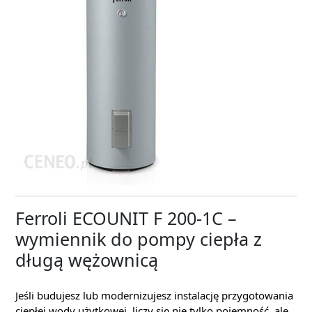
Ferroli ECOUNIT F 200-1C –
wymiennik do pompy ciepła z
długą wężownicą
Jeśli budujesz lub modernizujesz instalację przygotowania
ciepłej wody użytkowej, liczy się nie tylko pojemność, ale