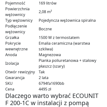
Pojemność
169 litrów
Powierzchnia
2,08 m²
wężownicy
Typ wężownicy
Pojedyncza wężownica spiralna
Podłączenie
Boczne
wężownicy
Grzałka
1500 W z termostatem
Pokrycie
Emalia ceramiczna (warstwa
wewnętrzne
szkliwa)
Anoda
Magnezowa
Pianka poliuretanowa + stalowy
Izolacja
płaszcz (szary)
Otwór rewizyjny
Tak
Gwarancja
2 lata
SKU
6794fa1690bb
Cena
4495 zł
Dlaczego warto wybrać ECOUNIT
F 200-1C w instalacji z pompą