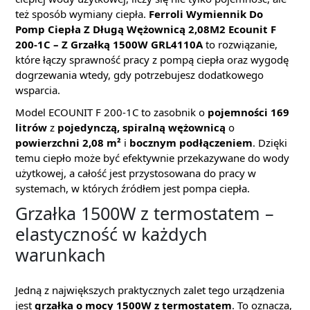
też sposób wymiany ciepła.
Ferroli Wymiennik Do
Pomp Ciepła Z Długą Wężownicą 2,08M2 Ecounit F
200-1C – Z Grzałką 1500W GRL4110A
to rozwiązanie,
które łączy sprawność pracy z pompą ciepła oraz wygodę
dogrzewania wtedy, gdy potrzebujesz dodatkowego
wsparcia.
Model ECOUNIT F 200-1C to zasobnik o
pojemności 169
litrów
z
pojedynczą, spiralną wężownicą
o
powierzchni 2,08 m²
i
bocznym podłączeniem
. Dzięki
temu ciepło może być efektywnie przekazywane do wody
użytkowej, a całość jest przystosowana do pracy w
systemach, w których źródłem jest pompa ciepła.
Grzałka 1500W z termostatem –
elastyczność w każdych
warunkach
Jedną z największych praktycznych zalet tego urządzenia
jest
grzałka o mocy 1500W z termostatem
. To oznacza,