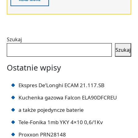
Szukaj
Szukaj
Ostatnie wpisy
Ekspres De’Longhi ECAM 21.117.SB
Kuchenka gazowa Falcon ELA90DFCREU
a także pojedyncze baterie
Tele-Fonika 1mb YKY 4×10 0,6/1Kv
Proxxon PRN28148