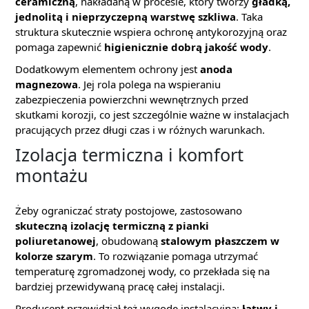
ceramiczną
, nakładaną w procesie, który tworzy
gładką,
jednolitą i nieprzyczepną warstwę szkliwa
. Taka
struktura skutecznie wspiera ochronę antykorozyjną oraz
pomaga zapewnić
higienicznie dobrą jakość wody
.
Dodatkowym elementem ochrony jest
anoda
magnezowa
. Jej rola polega na wspieraniu
zabezpieczenia powierzchni wewnętrznych przed
skutkami korozji, co jest szczególnie ważne w instalacjach
pracujących przez długi czas i w różnych warunkach.
Izolacja termiczna i komfort
montażu
Żeby ograniczać straty postojowe, zastosowano
skuteczną izolację termiczną z pianki
poliuretanowej
, obudowaną
stalowym płaszczem w
kolorze szarym
. To rozwiązanie pomaga utrzymać
temperaturę zgromadzonej wody, co przekłada się na
bardziej przewidywaną pracę całej instalacji.
Producent przewidział też wygodę instalacyjną:
łatwy i