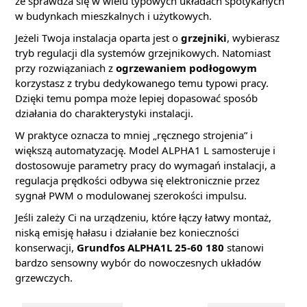
że sprawdza się w wielu typowych układach spotykanych
w budynkach mieszkalnych i użytkowych.
Jeżeli Twoja instalacja oparta jest o
grzejniki
, wybierasz
tryb regulacji dla systemów grzejnikowych. Natomiast
przy rozwiązaniach z
ogrzewaniem podłogowym
korzystasz z trybu dedykowanego temu typowi pracy.
Dzięki temu pompa może lepiej dopasować sposób
działania do charakterystyki instalacji.
W praktyce oznacza to mniej „ręcznego strojenia” i
większą automatyzację. Model ALPHA1 L samosteruje i
dostosowuje parametry pracy do wymagań instalacji, a
regulacja prędkości odbywa się elektronicznie przez
sygnał PWM o modulowanej szerokości impulsu.
Jeśli zależy Ci na urządzeniu, które łączy łatwy montaż,
niską emisję hałasu i działanie bez konieczności
konserwacji,
Grundfos ALPHA1L 25-60 180
stanowi
bardzo sensowny wybór do nowoczesnych układów
grzewczych.