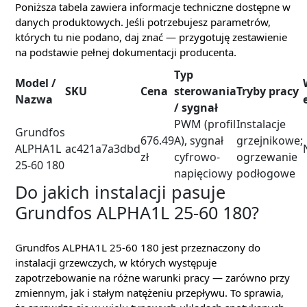
Poniższa tabela zawiera informacje techniczne dostępne w
danych produktowych. Jeśli potrzebujesz parametrów,
których tu nie podano, daj znać — przygotuję zestawienie
na podstawie pełnej dokumentacji producenta.
Typ
Model /
SKU
Cena
sterowania
Tryby pracy
Nazwa
/ sygnał
PWM (profil
Instalacje
Grundfos
676.49
A), sygnał
grzejnikowe;
ALPHA1L
ac421a7a3dbd
zł
cyfrowo-
ogrzewanie
25-60 180
napięciowy
podłogowe
Do jakich instalacji pasuje
Grundfos ALPHA1L 25-60 180?
Grundfos ALPHA1L 25-60 180 jest przeznaczony do
instalacji grzewczych, w których występuje
zapotrzebowanie na różne warunki pracy — zarówno przy
zmiennym, jak i stałym natężeniu przepływu. To sprawia,