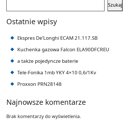
Szukaj
Ostatnie wpisy
Ekspres De’Longhi ECAM 21.117.SB
Kuchenka gazowa Falcon ELA90DFCREU
a także pojedyncze baterie
Tele-Fonika 1mb YKY 4×10 0,6/1Kv
Proxxon PRN28148
Najnowsze komentarze
Brak komentarzy do wyświetlenia.