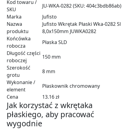
Kod towaru /
JU-WKA-0282 (SKU: 404c3bdb86ab)
SKU
Marka
Jufisto
Nazwa
Jufisto Wkrętak Płaski Wka-0282 Sl
produktu
8,0x150mm JUWKA0282
Końcówka
Płaska SLD
robocza
Długość części
150 mm
roboczej
Szerokość
8 mm
grotu
Wykonanie /
Płaskownik chromowany
element
Cena
13.16 zł
Jak korzystać z wkrętaka
płaskiego, aby pracować
wygodnie