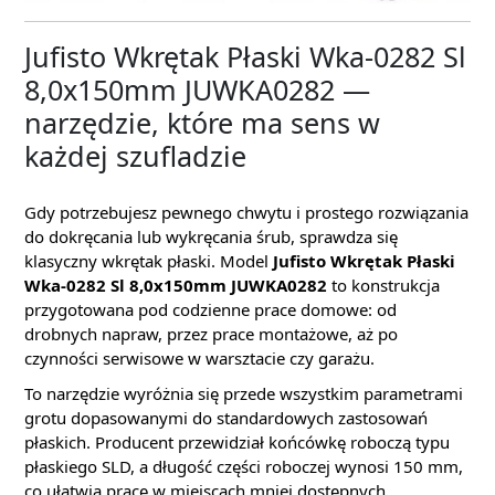
Jufisto Wkrętak Płaski Wka-0282 Sl
8,0x150mm JUWKA0282 —
narzędzie, które ma sens w
każdej szufladzie
Gdy potrzebujesz pewnego chwytu i prostego rozwiązania
do dokręcania lub wykręcania śrub, sprawdza się
klasyczny wkrętak płaski. Model
Jufisto Wkrętak Płaski
Wka-0282 Sl 8,0x150mm JUWKA0282
to konstrukcja
przygotowana pod codzienne prace domowe: od
drobnych napraw, przez prace montażowe, aż po
czynności serwisowe w warsztacie czy garażu.
To narzędzie wyróżnia się przede wszystkim parametrami
grotu dopasowanymi do standardowych zastosowań
płaskich. Producent przewidział końcówkę roboczą typu
płaskiego SLD, a długość części roboczej wynosi 150 mm,
co ułatwia pracę w miejscach mniej dostępnych.